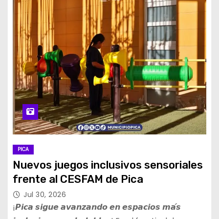
PICA
Nuevos juegos inclusivos sensoriales
frente al CESFAM de Pica
Jul 30, 2026
¡𝙋𝙞𝙘𝙖 𝙨𝙞𝙜𝙪𝙚 𝙖𝙫𝙖𝙣𝙯𝙖𝙣𝙙𝙤 𝙚𝙣 𝙚𝙨𝙥𝙖𝙘𝙞𝙤𝙨 𝙢𝙖́𝙨