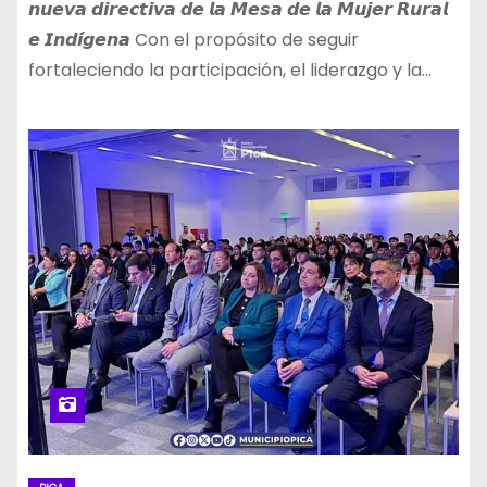
𝙣𝙪𝙚𝙫𝙖 𝙙𝙞𝙧𝙚𝙘𝙩𝙞𝙫𝙖 𝙙𝙚 𝙡𝙖 𝙈𝙚𝙨𝙖 𝙙𝙚 𝙡𝙖 𝙈𝙪𝙟𝙚𝙧 𝙍𝙪𝙧𝙖𝙡
𝙚 𝙄𝙣𝙙𝙞́𝙜𝙚𝙣𝙖 Con el propósito de seguir
fortaleciendo la participación, el liderazgo y la…