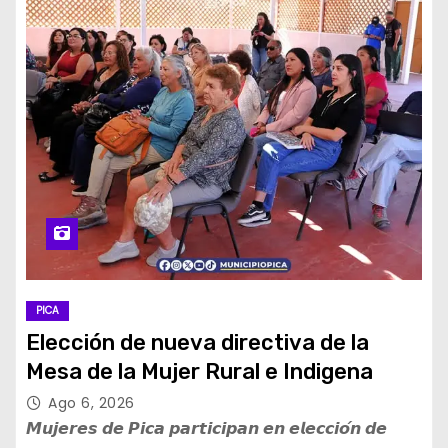
PICA
Elección de nueva directiva de la
Mesa de la Mujer Rural e Indigena
Ago 6, 2026
𝙈𝙪𝙟𝙚𝙧𝙚𝙨 𝙙𝙚 𝙋𝙞𝙘𝙖 𝙥𝙖𝙧𝙩𝙞𝙘𝙞𝙥𝙖𝙣 𝙚𝙣 𝙚𝙡𝙚𝙘𝙘𝙞𝙤́𝙣 𝙙𝙚