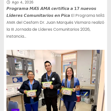
Ago 4, 2026
𝙋𝙧𝙤𝙜𝙧𝙖𝙢𝙖 𝙈𝘼́𝙎 𝘼𝙈𝘼 𝙘𝙚𝙧𝙩𝙞𝙛𝙞𝙘𝙖 𝙖 𝟭𝟳 𝙣𝙪𝙚𝙫𝙤𝙨
𝙇𝙞́𝙙𝙚𝙧𝙚𝙨 𝘾𝙤𝙢𝙪𝙣𝙞𝙩𝙖𝙧𝙞𝙤𝙨 𝙚𝙣 𝙋𝙞𝙘𝙖 El Programa MÁS
AMA del Cesfam Dr. Juan Marqués Vismara realizó
la III Jornada de Líderes Comunitarios 2026,
instancia…