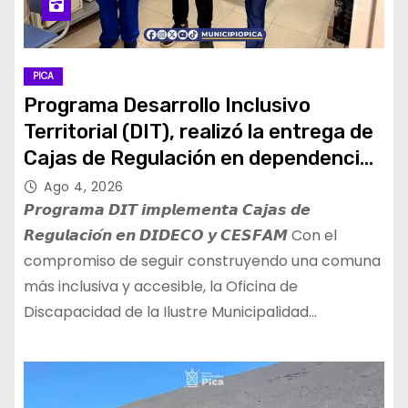
PICA
Programa Desarrollo Inclusivo
Territorial (DIT), realizó la entrega de
Cajas de Regulación en dependencias
de DIDECO y del CESFAM Dr. Juan
Ago 4, 2026
Marqués Vismara.
𝙋𝙧𝙤𝙜𝙧𝙖𝙢𝙖 𝘿𝙄𝙏 𝙞𝙢𝙥𝙡𝙚𝙢𝙚𝙣𝙩𝙖 𝘾𝙖𝙟𝙖𝙨 𝙙𝙚
𝙍𝙚𝙜𝙪𝙡𝙖𝙘𝙞𝙤́𝙣 𝙚𝙣 𝘿𝙄𝘿𝙀𝘾𝙊 𝙮 𝘾𝙀𝙎𝙁𝘼𝙈 Con el
compromiso de seguir construyendo una comuna
más inclusiva y accesible, la Oficina de
Discapacidad de la Ilustre Municipalidad…