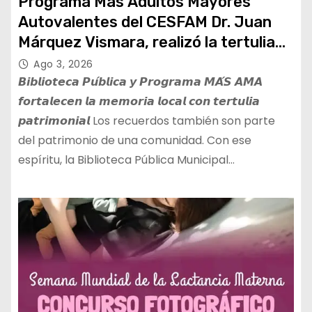
Programa Más Adultos Mayores
Autovalentes del CESFAM Dr. Juan
Márquez Vismara, realizó la tertulia
«Las Lavanderas de Pica»
Ago 3, 2026
𝘽𝙞𝙗𝙡𝙞𝙤𝙩𝙚𝙘𝙖 𝙋𝙪́𝙗𝙡𝙞𝙘𝙖 𝙮 𝙋𝙧𝙤𝙜𝙧𝙖𝙢𝙖 𝙈𝘼́𝙎 𝘼𝙈𝘼
𝙛𝙤𝙧𝙩𝙖𝙡𝙚𝙘𝙚𝙣 𝙡𝙖 𝙢𝙚𝙢𝙤𝙧𝙞𝙖 𝙡𝙤𝙘𝙖𝙡 𝙘𝙤𝙣 𝙩𝙚𝙧𝙩𝙪𝙡𝙞𝙖
𝙥𝙖𝙩𝙧𝙞𝙢𝙤𝙣𝙞𝙖𝙡 Los recuerdos también son parte
del patrimonio de una comunidad. Con ese
espíritu, la Biblioteca Pública Municipal…