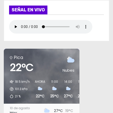
i
SEÑAL EN VIVO
n
a
c
i
Pica
ó
22°C
Nubes
n
d
18.5 km/h
AHORA
11:00
14:00
17:00
20:00
23:0
101.3
kPa
e
22°C
25°C
27°C
25°C
24°C
23°
21
%
e
10 de agosto
27°C
19°C
Hoy