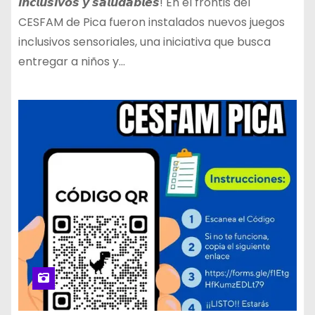
𝙞𝙣𝙘𝙡𝙪𝙨𝙞𝙫𝙤𝙨 𝙮 𝙨𝙖𝙡𝙪𝙙𝙖𝙗𝙡𝙚𝙨! En el frontis del
CESFAM de Pica fueron instalados nuevos juegos
inclusivos sensoriales, una iniciativa que busca
entregar a niños y…