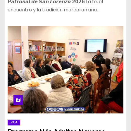
𝙋𝙖𝙩𝙧𝙤𝙣𝙖𝙡 𝙙𝙚 𝙎𝙖𝙣 𝙇𝙤𝙧𝙚𝙣𝙯𝙤 𝟮𝟬𝟮𝟲 La fe, el
encuentro y la tradición marcaron una…
PICA