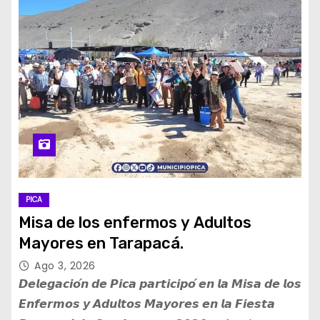
PICA
Misa de los enfermos y Adultos
Mayores en Tarapacá.
Ago 3, 2026
𝘿𝙚𝙡𝙚𝙜𝙖𝙘𝙞𝙤́𝙣 𝙙𝙚 𝙋𝙞𝙘𝙖 𝙥𝙖𝙧𝙩𝙞𝙘𝙞𝙥𝙤́ 𝙚𝙣 𝙡𝙖 𝙈𝙞𝙨𝙖 𝙙𝙚 𝙡𝙤𝙨
𝙀𝙣𝙛𝙚𝙧𝙢𝙤𝙨 𝙮 𝘼𝙙𝙪𝙡𝙩𝙤𝙨 𝙈𝙖𝙮𝙤𝙧𝙚𝙨 𝙚𝙣 𝙡𝙖 𝙁𝙞𝙚𝙨𝙩𝙖