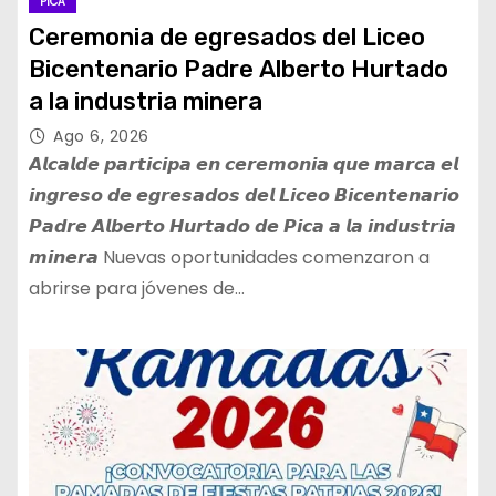
PICA
Ceremonia de egresados del Liceo
Bicentenario Padre Alberto Hurtado
a la industria minera
Ago 6, 2026
𝘼𝙡𝙘𝙖𝙡𝙙𝙚 𝙥𝙖𝙧𝙩𝙞𝙘𝙞𝙥𝙖 𝙚𝙣 𝙘𝙚𝙧𝙚𝙢𝙤𝙣𝙞𝙖 𝙦𝙪𝙚 𝙢𝙖𝙧𝙘𝙖 𝙚𝙡
𝙞𝙣𝙜𝙧𝙚𝙨𝙤 𝙙𝙚 𝙚𝙜𝙧𝙚𝙨𝙖𝙙𝙤𝙨 𝙙𝙚𝙡 𝙇𝙞𝙘𝙚𝙤 𝘽𝙞𝙘𝙚𝙣𝙩𝙚𝙣𝙖𝙧𝙞𝙤
𝙋𝙖𝙙𝙧𝙚 𝘼𝙡𝙗𝙚𝙧𝙩𝙤 𝙃𝙪𝙧𝙩𝙖𝙙𝙤 𝙙𝙚 𝙋𝙞𝙘𝙖 𝙖 𝙡𝙖 𝙞𝙣𝙙𝙪𝙨𝙩𝙧𝙞𝙖
𝙢𝙞𝙣𝙚𝙧𝙖 Nuevas oportunidades comenzaron a
abrirse para jóvenes de…