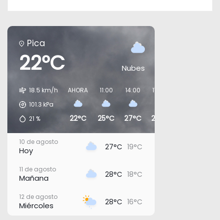
Pica
22°C
Nubes
18.5 km/h
AHORA
11:00
14:00
17:00
20:00
23:0
101.3
kPa
22°C
25°C
27°C
25°C
24°C
23°
21
%
10 de agosto
27°C
19°C
Hoy
11 de agosto
28°C
18°C
Mañana
12 de agosto
28°C
16°C
Miércoles