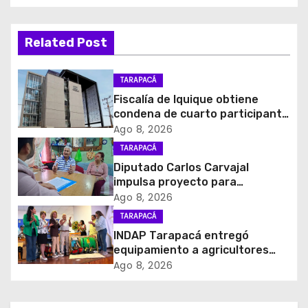
v
e
Related Post
g
TARAPACÁ
a
Fiscalía de Iquique obtiene
c
condena de cuarto participante
en violento asalto a
Ago 8, 2026
i
comerciante
TARAPACÁ
Diputado Carlos Carvajal
ó
impulsa proyecto para
homenajear en vida al campeón
Ago 8, 2026
n
mundial Raúl Choque
TARAPACÁ
d
INDAP Tarapacá entregó
equipamiento a agricultores
e
para prevenir la mosca de la
Ago 8, 2026
fruta en Pica
e