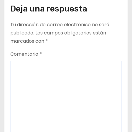
n
Deja una respuesta
t
Tu dirección de correo electrónico no será
r
publicada.
Los campos obligatorios están
a
marcados con
*
d
Comentario
*
a
s