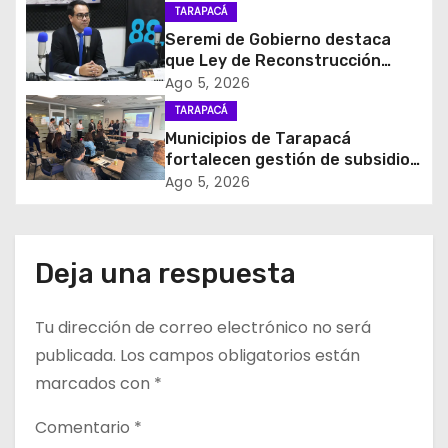
n
para el retiro de cables en
TARAPACÁ
desuso en Iquique
d
Seremi de Gobierno destaca
que Ley de Reconstrucción
e
Nacional impulsará la inversión
Ago 5, 2026
y el empleo en Tarapacá
TARAPACÁ
e
Municipios de Tarapacá
fortalecen gestión de subsidios
n
de agua potable en jornada
Ago 5, 2026
regional organizada por Aguas
t
del Altiplano y ANDESS
r
Deja una respuesta
a
Tu dirección de correo electrónico no será
d
publicada.
Los campos obligatorios están
a
marcados con
*
s
Comentario
*