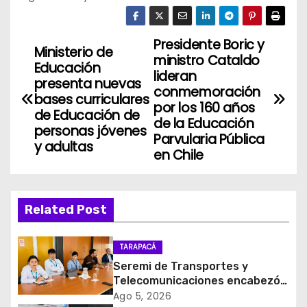
Presidente Boric y
N
Ministerio de
ministro Cataldo
Educación
a
lideran
presenta nuevas
conmemoración
bases curriculares
v
por los 160 años
de Educación de
de la Educación
personas jóvenes
e
Parvularia Pública
y adultas
en Chile
g
a
Related Post
c
i
TARAPACÁ
Seremi de Transportes y
ó
Telecomunicaciones encabezó
primera mesa de coordinación
Ago 5, 2026