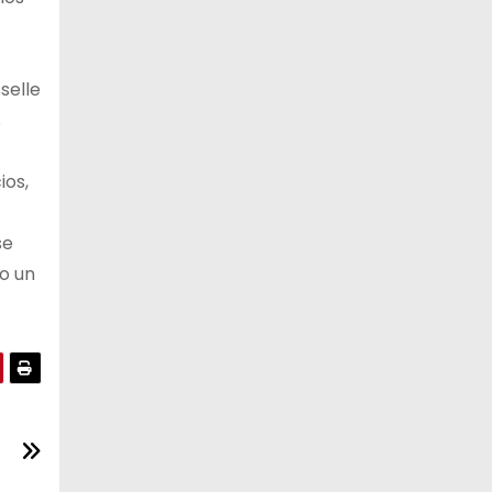
selle
s
ios,
se
do un