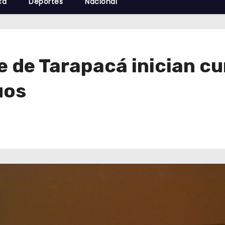
cá
Deportes
Nacional
e de Tarapacá inician c
uos