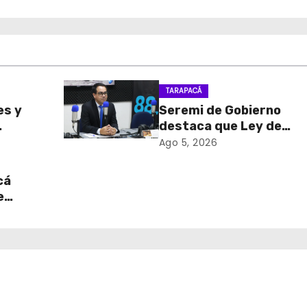
TARAPACÁ
es y
Seremi de Gobierno
destaca que Ley de
sa de
Reconstrucción Nacion
Ago 5, 2026
retiro
impulsará la inversión y
en
empleo en Tarapacá
cá
e
table
 del