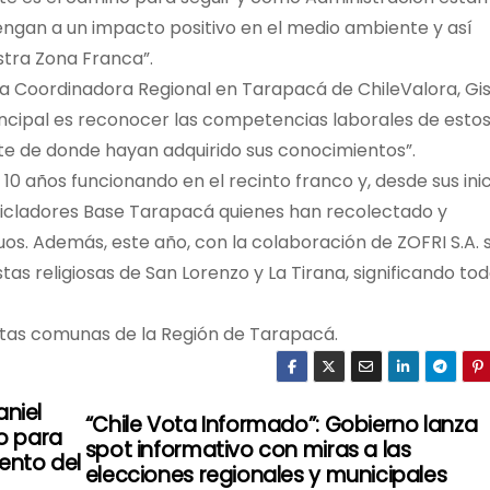
vengan a un impacto positivo en el medio ambiente y así
stra Zona Franca”.
la Coordinadora Regional en Tarapacá de ChileValora, Gis
rincipal es reconocer las competencias laborales de esto
te de donde hayan adquirido sus conocimientos”.
10 años funcionando en el recinto franco y, desde sus inic
cicladores Base Tarapacá quienes han recolectado y
uos. Además, este año, con la colaboración de ZOFRI S.A. 
tas religiosas de San Lorenzo y La Tirana, significando to
tintas comunas de la Región de Tarapacá.
aniel
“Chile Vota Informado”: Gobierno lanza
o para
spot informativo con miras a las
ento del
elecciones regionales y municipales