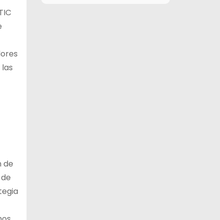
TIC
9 de agosto
27°C
12°C
Domingo
e
10 de agosto
28°C
15°C
Lunes
dores
 las
11 de agosto
27°C
18°C
Martes
12 de agosto
31°C
19°C
Miércoles
n de
 de
tegia
mos