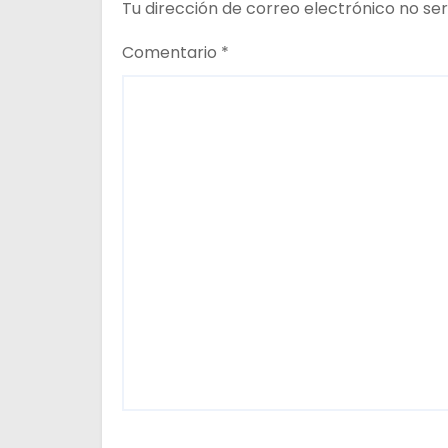
Tu dirección de correo electrónico no ser
n
Comentario
*
t
r
a
d
a
s