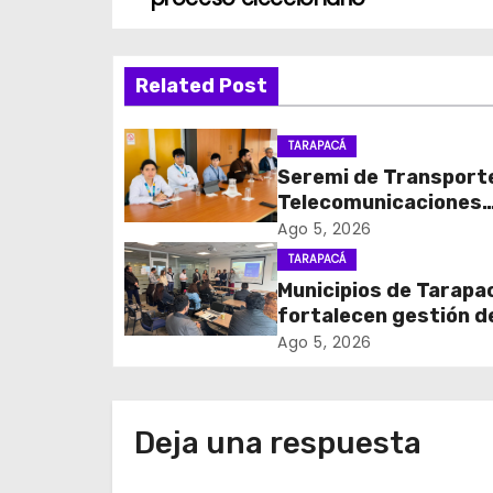
v
e
Related Post
g
TARAPACÁ
a
Seremi de Transport
c
Telecomunicaciones
encabezó primera me
Ago 5, 2026
i
coordinación para el 
TARAPACÁ
de cables en desuso 
Municipios de Tarapa
ó
Iquique
fortalecen gestión d
n
subsidios de agua po
Ago 5, 2026
en jornada regional
d
organizada por Aguas
Altiplano y ANDESS
e
Deja una respuesta
e