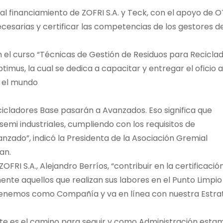
al financiamiento de ZOFRI S.A. y Teck, con el apoyo de O
cesarias y certificar las competencias de los gestores d
on el curso “Técnicas de Gestión de Residuos para Recicla
mus, la cual se dedica a capacitar y entregar el oficio a
n el mundo
cicladores Base pasarán a Avanzados. Eso significa que
emi industriales, cumpliendo con los requisitos de
vanzado”, indicó la Presidenta de la Asociación Gremial
an.
FRI S.A., Alejandro Berríos, “contribuir en la certificació
mente aquellos que realizan sus labores en el Punto Limpio
tenemos como Compañía y va en línea con nuestra Estra
e es el camino para seguir y como Administración esta