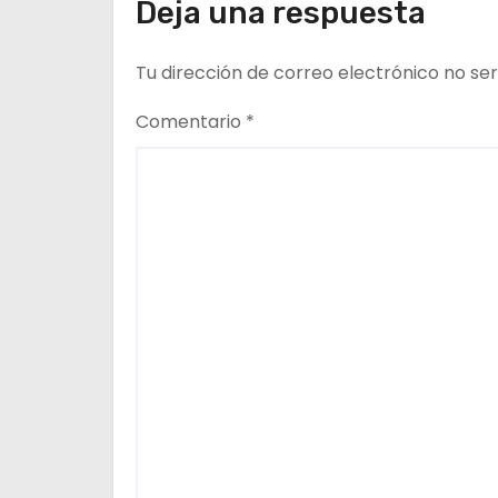
e
Deja una respuesta
e
Tu dirección de correo electrónico no ser
n
Comentario
*
t
r
a
d
a
s