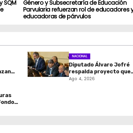
 y SQM
Género y Subsecretaría de Educación
de
Parvularia refuerzan rol de educadores 
educadoras de párvulos
NACIONAL
Diputado Álvaro Jofré
nzan
respalda proyecto que
fortalece el control de
Ago 4, 2026
ra
identidad durante est
de excepción
turas
 Fondos
o en
ación y