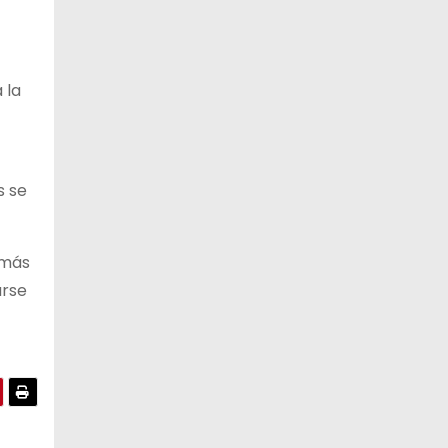
 la
s se
 más
arse