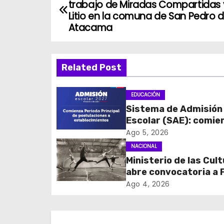
trabajo de Miradas Compartidas
a
Litio en la comuna de San Pedro 
Atacama
v
e
Related Post
g
EDUCACIÓN
a
Sistema de Admisión
c
Escolar (SAE): comie
las postulaciones a
Ago 5, 2026
i
establecimientos pa
NACIONAL
2027
Ministerio de las Cul
ó
abre convocatoria a
n
Cultura 2027 con foc
Ago 4, 2026
transparencia, innov
d
acceso ciudadano