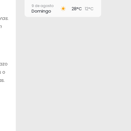
9 de agosto
28°C
12°C
Domingo
ras.
10 de agosto
28°C
17°C
n
Lunes
11 de agosto
27°C
18°C
Martes
12 de agosto
28°C
19°C
Miércoles
lazo
s o
13 de agosto
29°C
19°C
Jueves
as.