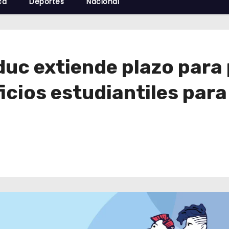
cá
Deportes
Nacional
c extiende plazo para p
icios estudiantiles para