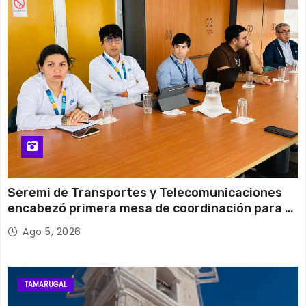
13 de agosto
28°C
18°C
Jueves
Seremi de Transportes y Telecomunicaciones
encabezó primera mesa de coordinación para el
retiro de cables en desuso en Iquique
Ago 5, 2026
TAMARUGAL