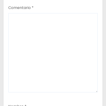
a
Comentario
*
s