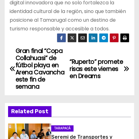
digital innovadora que no solo fortalezca la
identidad cultural de la región, sino que también
posicione al Tamarugal como un destino de
turismo responsable y accesible a todos.
Gran final “Copa
N
Collahuasi” de
“Ruperto” promete
a
fútbol playa en
risas este viernes
Arena Cavancha
en Dreams
v
este fin de
semana
e
g
Related Post
a
c
TARAPACÁ
Seremi de Transportes y