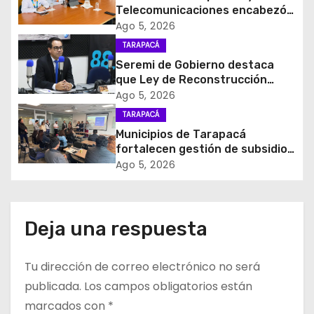
i
Telecomunicaciones encabezó
primera mesa de coordinación
Ago 5, 2026
ó
para el retiro de cables en
TARAPACÁ
desuso en Iquique
Seremi de Gobierno destaca
n
que Ley de Reconstrucción
Nacional impulsará la inversión
d
Ago 5, 2026
y el empleo en Tarapacá
TARAPACÁ
e
Municipios de Tarapacá
fortalecen gestión de subsidios
e
de agua potable en jornada
Ago 5, 2026
regional organizada por Aguas
n
del Altiplano y ANDESS
t
Deja una respuesta
r
Tu dirección de correo electrónico no será
a
publicada.
Los campos obligatorios están
d
marcados con
*