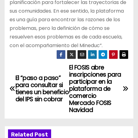
planificación para fortalecer las trayectorias de
sus comunidades. En ese sentido, la plataforma
es una guía para encontrar las razones de los
problemas, pero la definición de cómo se
resuelven esos problemas es de cada escuela,
con el acompañamiento del Mineduc”.
El FOSIS abre
N
inscripciones para
El “paso a paso”
a
participar en la
para consultar si
plataforma de
tienes un beneficio
v
comercio
del IPS sin cobrar
Mercado FOSIS
e
Navidad
g
a
Related Post