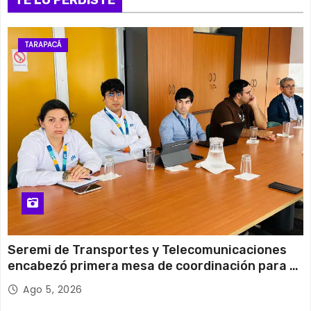
26°C
15°C
Miércoles
13 de agosto
29°C
20°C
Jueves
TARAPACÁ
14 de agosto
29°C
20°C
Viernes
Seremi de Transportes y Telecomunicaciones
encabezó primera mesa de coordinación para el
retiro de cables en desuso en Iquique
Ago 5, 2026