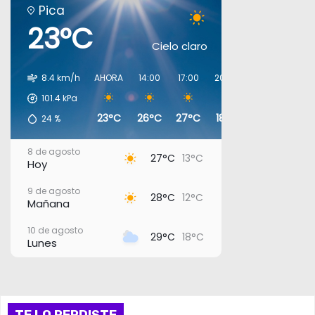
Pica
23°C
Cielo claro
8.4 km/h
AHORA
14:00
17:00
20:00
23:00
02:00
101.4
kPa
23°C
26°C
27°C
18°C
16°C
14°C
24
%
8 de agosto
27°C
13°C
Hoy
9 de agosto
28°C
12°C
Mañana
10 de agosto
29°C
18°C
Lunes
11 de agosto
26°C
17°C
Martes
12 de agosto
TE LO PERDISTE