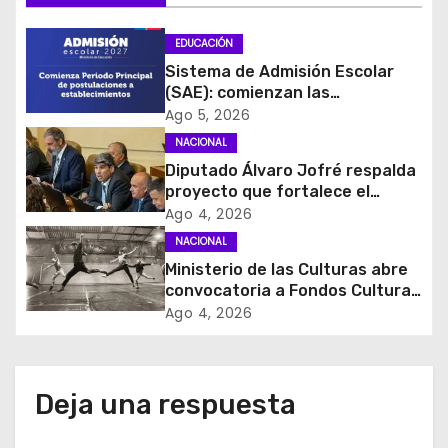
c
EDUCACIÓN
i
Sistema de Admisión Escolar
(SAE): comienzan las
ó
postulaciones a
Ago 5, 2026
establecimientos para 2027
NACIONAL
n
Diputado Álvaro Jofré respalda
d
proyecto que fortalece el
control de identidad durante
Ago 4, 2026
e
estados de excepción
NACIONAL
Ministerio de las Culturas abre
e
convocatoria a Fondos Cultura
2027 con foco en
Ago 4, 2026
n
transparencia, innovación y
acceso ciudadano
t
Deja una respuesta
r