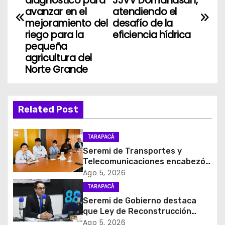
diagnóstico para
JJVV Domanasan,
v
avanzar en el
atendiendo el
mejoramiento del
desafío de la
e
riego para la
eficiencia hídrica
pequeña
g
agricultura del
Norte Grande
a
c
Related Post
i
ó
TARAPACÁ
Seremi de Transportes y
n
Telecomunicaciones encabezó
primera mesa de coordinación
Ago 5, 2026
d
para el retiro de cables en
TARAPACÁ
desuso en Iquique
e
Seremi de Gobierno destaca
que Ley de Reconstrucción
e
Nacional impulsará la inversión
Ago 5, 2026