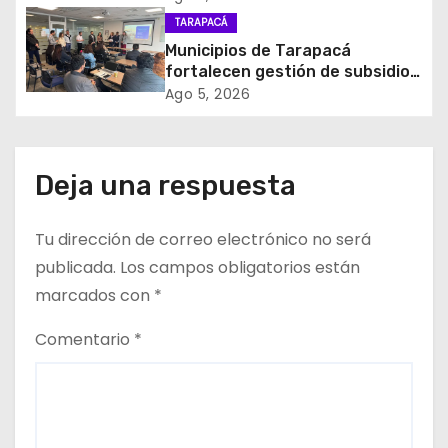
y el empleo en Tarapacá
TARAPACÁ
n
Municipios de Tarapacá
t
fortalecen gestión de subsidios
de agua potable en jornada
Ago 5, 2026
r
regional organizada por Aguas
del Altiplano y ANDESS
a
Deja una respuesta
d
Tu dirección de correo electrónico no será
a
publicada.
Los campos obligatorios están
s
marcados con
*
Comentario
*