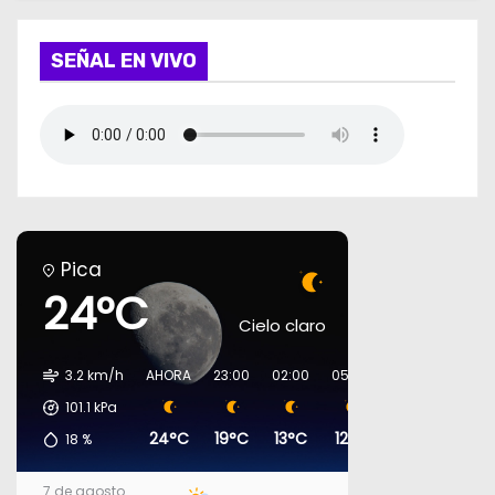
SEÑAL EN VIVO
Pica
24°C
Cielo claro
3.2 km/h
AHORA
23:00
02:00
05:00
08:00
11:00
101.1
kPa
24°C
19°C
13°C
12°C
15°C
23°C
18
%
7 de agosto