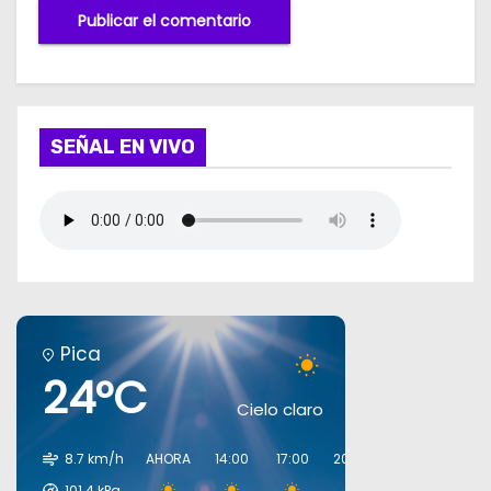
SEÑAL EN VIVO
Pica
24°C
Cielo claro
8.7 km/h
AHORA
14:00
17:00
20:00
23:00
02:00
101.4
kPa