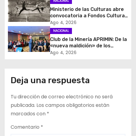
d
NACIONAL
Ministerio de las Culturas abre
e
convocatoria a Fondos Cultura
2027 con foco en
Ago 4, 2026
e
transparencia, innovación y
NACIONAL
acceso ciudadano
Club de la Minería APRIMIN: De la
n
«nueva maldición» de los
recursos al rol clave de los
t
Ago 4, 2026
proveedores
r
a
Deja una respuesta
d
Tu dirección de correo electrónico no será
a
publicada.
Los campos obligatorios están
marcados con
*
s
Comentario
*