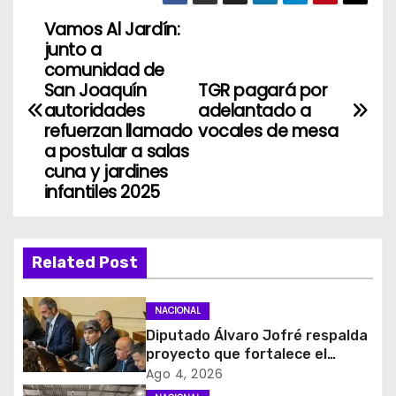
Vamos Al Jardín:
N
junto a
a
comunidad de
San Joaquín
TGR pagará por
v
autoridades
adelantado a
refuerzan llamado
vocales de mesa
e
a postular a salas
cuna y jardines
g
infantiles 2025
a
c
Related Post
i
NACIONAL
ó
Diputado Álvaro Jofré respalda
proyecto que fortalece el
n
control de identidad durante
Ago 4, 2026
estados de excepción