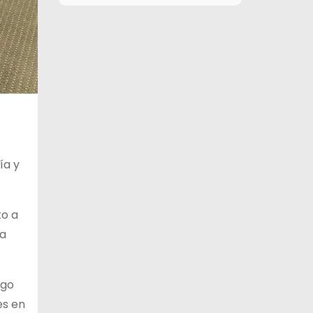
11 de agosto
27°C
18°C
Martes
12 de agosto
28°C
19°C
Miércoles
13 de agosto
29°C
19°C
Jueves
14 de agosto
29°C
19°C
Viernes
ía y
to a
la
ego
es en