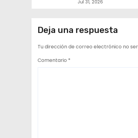
promueven el buen us
Jul 31, 2026
n
tiempo libre con jorn
recreativa de ajedre
d
Deja una respuesta
e
Tu dirección de correo electrónico no ser
e
n
Comentario
*
t
r
a
d
a