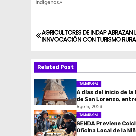
indígenas.»
N
AGRICULTORES DE INDAP ABRAZAN 
INNVOCACIÓN CON TURISMO RURA
a
v
Related Post
e
g
TAMARUGAL
A días del inicio de la
a
de San Lorenzo, ent
c
obras de emergencia
Ago 5, 2026
resguardar su histór
TAMARUGAL
i
campanario
SENDA Previene Colc
Oficina Local de la Ni
ó