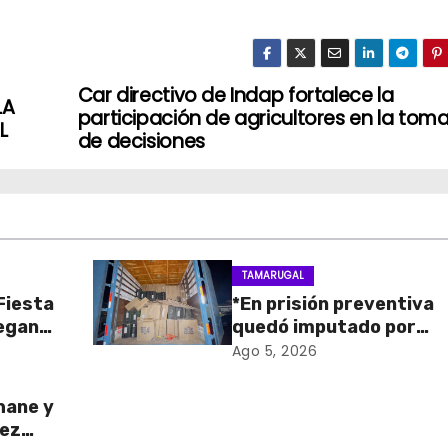
Car directivo de Indap fortalece la
LA
participación de agricultores en la tom
L
de decisiones
TAMARUGAL
 Fiesta
*En prisión preventiva
regan
quedó imputado por
 para
receptación de cigarril
Ago 5, 2026
ico
avaluados en $1.600
millones*
hane y
ñez