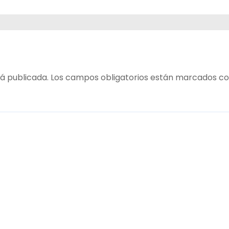
o del
ada
z
á publicada.
Los campos obligatorios están marcados c