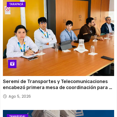
27°C
18°C
Martes
TARAPACÁ
12 de agosto
31°C
19°C
Miércoles
Seremi de Transportes y Telecomunicaciones
encabezó primera mesa de coordinación para el
retiro de cables en desuso en Iquique
Ago 5, 2026
TAMARUGAL