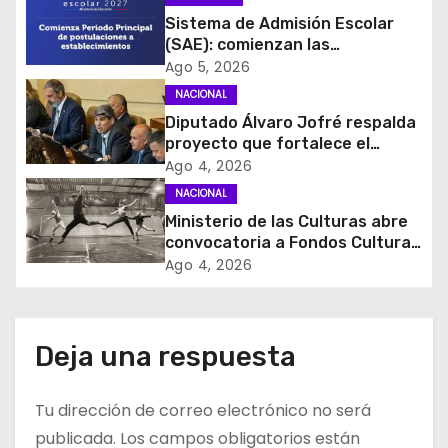
ó
Sistema de Admisión Escolar
(SAE): comienzan las
n
postulaciones a
Ago 5, 2026
establecimientos para 2027
d
NACIONAL
Diputado Álvaro Jofré respalda
e
proyecto que fortalece el
control de identidad durante
Ago 4, 2026
e
estados de excepción
NACIONAL
Ministerio de las Culturas abre
n
convocatoria a Fondos Cultura
2027 con foco en
t
Ago 4, 2026
transparencia, innovación y
acceso ciudadano
r
a
Deja una respuesta
d
Tu dirección de correo electrónico no será
a
publicada.
Los campos obligatorios están