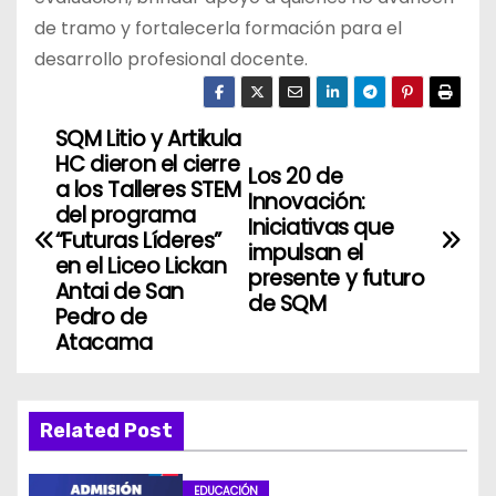
de tramo y fortalecerla formación para el
desarrollo profesional docente.
SQM Litio y Artikula
N
HC dieron el cierre
Los 20 de
a
a los Talleres STEM
Innovación:
del programa
Iniciativas que
v
“Futuras Líderes”
impulsan el
en el Liceo Lickan
presente y futuro
e
Antai de San
de SQM
Pedro de
g
Atacama
a
c
Related Post
i
EDUCACIÓN