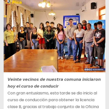
𝙑𝙚𝙞𝙣𝙩𝙚 𝙫𝙚𝙘𝙞𝙣𝙤𝙨 𝙙𝙚 𝙣𝙪𝙚𝙨𝙩𝙧𝙖 𝙘𝙤𝙢𝙪𝙣𝙖 𝙞𝙣𝙞𝙘𝙞𝙖𝙧𝙤𝙣
𝙝𝙤𝙮 𝙚𝙡 𝙘𝙪𝙧𝙨𝙤 𝙙𝙚 𝙘𝙤𝙣𝙙𝙪𝙘𝙞𝙧
Con gran entusiasmo, esta tarde se dio inicio al
curso de conducción para obtener la licencia
clase B, gracias al trabajo conjunto de la Oficina