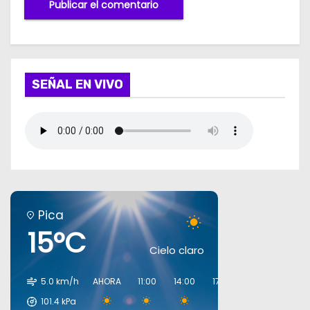
SEÑAL EN VIVO
Pica
15°C
Cielo claro
5.0 km/h
AHORA
11:00
14:00
17:00
20:00
23:00
101.4
kPa