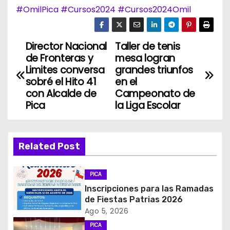
#OmilPica
#Cursos2024
#Cursos2024Omil
Director Nacional
Taller de tenis
N
de Fronteras y
mesa logran
a
Limites conversa
grandes triunfos
sobré el Hito 41
en el
v
con Alcalde de
Campeonato de
Pica
la Liga Escolar
e
g
Related Post
a
c
PICA
Inscripciones para las Ramadas
i
de Fiestas Patrias 2026
Ago 5, 2026
ó
PICA