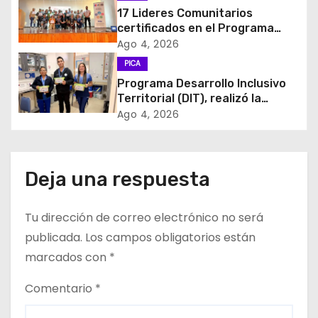
17 Lideres Comunitarios
n
certificados en el Programa
MÁS AMA
d
Ago 4, 2026
PICA
e
Programa Desarrollo Inclusivo
Territorial (DIT), realizó la
e
entrega de Cajas de Regulación
Ago 4, 2026
en dependencias de DIDECO y
n
del CESFAM Dr. Juan Marqués
Vismara.
t
Deja una respuesta
r
Tu dirección de correo electrónico no será
a
publicada.
Los campos obligatorios están
d
marcados con
*
a
Comentario
*