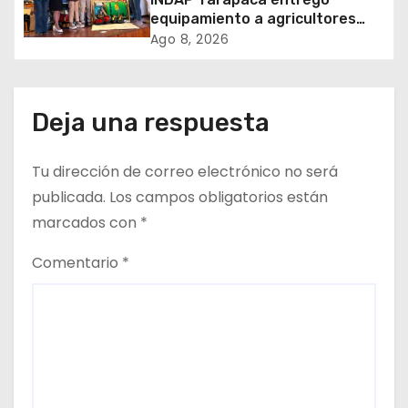
equipamiento a agricultores
n
para prevenir la mosca de la
Ago 8, 2026
fruta en Pica
t
r
Deja una respuesta
a
Tu dirección de correo electrónico no será
d
publicada.
Los campos obligatorios están
a
marcados con
*
s
Comentario
*