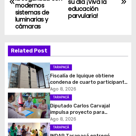
su día ¡Viva la
v
modernos
educación
sistemas de
parvularia!
e
luminarias y
cámaras
g
a
Related Post
c
i
TARAPACÁ
Fiscalía de Iquique obtiene
ó
condena de cuarto participante
en violento asalto a
Ago 8, 2026
n
comerciante
TARAPACÁ
d
Diputado Carlos Carvajal
impulsa proyecto para
e
homenajear en vida al campeón
Ago 8, 2026
mundial Raúl Choque
TARAPACÁ
e
INDAP Tarapacá entregó