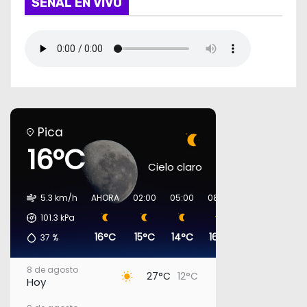
SEÑAL EN VIVO
Pica
16°C
Cielo claro
5.3 km/h
AHORA
02:00
05:00
08:00
11:00
14:00
101.3
kPa
16°C
15°C
14°C
16°C
23°C
27°C
37
%
8 de agosto
27°C
12°C
Hoy