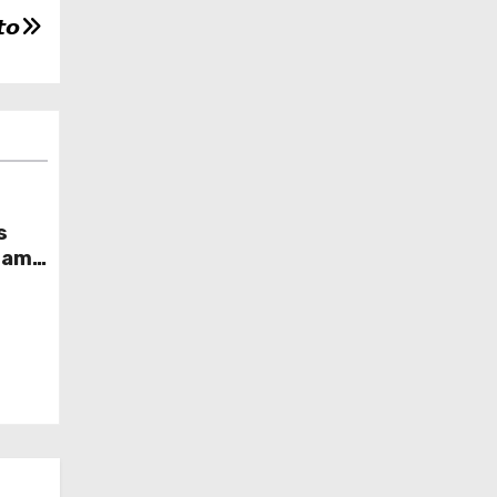
𝙩𝙤
s
grama