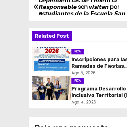
D𝙚𝙥𝙚𝙣𝙙𝙚𝙣𝙘𝙞𝙖𝙨 𝙙𝙚 𝙏𝙚𝙣𝙚𝙣𝙘𝙞𝙖
N
𝙍𝙚𝙨𝙥𝙤𝙣𝙨𝙖𝙗𝙡𝙚 son 𝙫𝙞𝙨𝙞𝙩𝙖𝙣 por
a
e𝙨𝙩𝙪𝙙𝙞𝙖𝙣𝙩𝙚𝙨 𝙙𝙚 𝙡𝙖 𝙀𝙨𝙘𝙪𝙚𝙡𝙖 𝙎𝙖𝙣 
v
Related Post
e
g
PICA
Inscripciones para la
a
Ramadas de Fiestas
c
Patrias 2026
Ago 5, 2026
PICA
i
Programa Desarrollo
Inclusivo Territorial (
ó
realizó la entrega de
Ago 4, 2026
n
de Regulación en
dependencias de DID
d
del CESFAM Dr. Juan