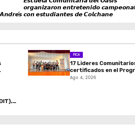
𝙀𝙨𝙘𝙪𝙚𝙡𝙖 𝘾𝙤𝙢𝙪𝙣𝙞𝙩𝙖𝙧𝙞𝙖 𝙙𝙚𝙡 𝙊𝙖𝙨𝙞𝙨
𝙤𝙧𝙜𝙖𝙣𝙞𝙯𝙖𝙧𝙤𝙣 𝙚𝙣𝙩𝙧𝙚𝙩𝙚𝙣𝙞𝙙𝙤 𝙘𝙖𝙢𝙥𝙚𝙤𝙣𝙖
𝘼𝙣𝙙𝙧𝙚́𝙨
𝙘𝙤𝙣 𝙚𝙨𝙩𝙪𝙙𝙞𝙖𝙣𝙩𝙚𝙨 𝙙𝙚 𝘾𝙤𝙡𝙘𝙝𝙖𝙣𝙚
PICA
s
17 Lideres Comunitario
certificados en el Pro
MÁS AMA
Ago 4, 2026
DIT),
 Cajas
ECO y