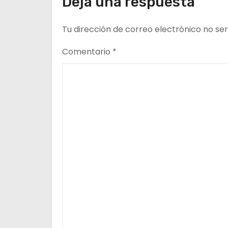
Deja una respuesta
Marqués Vismara.
e
Tu dirección de correo electrónico no ser
e
n
Comentario
*
t
r
a
d
a
s