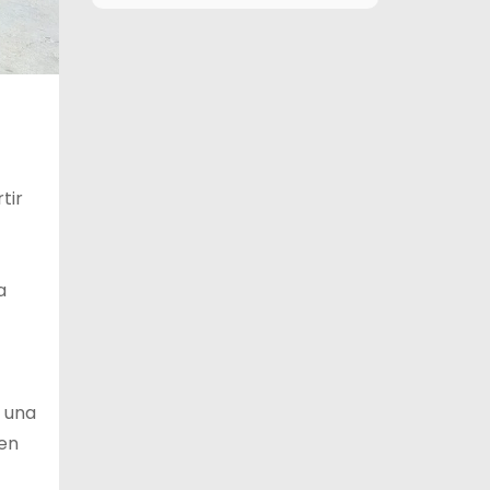
11 de agosto
26°C
17°C
Martes
12 de agosto
29°C
16°C
Miércoles
13 de agosto
30°C
21°C
Jueves
tir
14 de agosto
30°C
19°C
Viernes
a
e una
 en