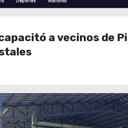
cá
Deportes
Nacional
apacitó a vecinos de Pi
stales