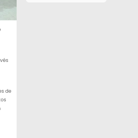
11 de agosto
26°C
17°C
Martes
12 de agosto
29°C
16°C
e
Miércoles
13 de agosto
30°C
21°C
Jueves
avés
14 de agosto
30°C
19°C
Viernes
es de
tos
n