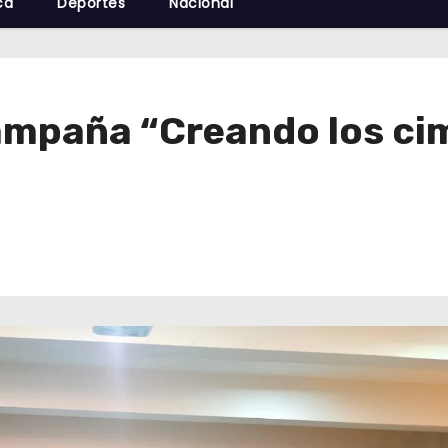
cá
Deportes
Nacional
ampaña “Creando los ci