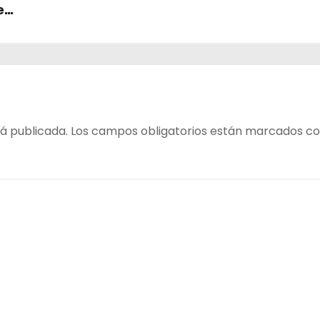
e
table
 del
á publicada.
Los campos obligatorios están marcados c