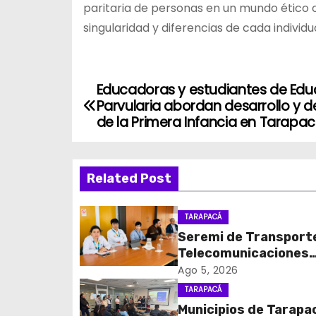
paritaria de personas en un mundo ético 
singularidad y diferencias de cada individu
Educadoras y estudiantes de Edu
N
Parvularia abordan desarrollo y d
a
de la Primera Infancia en Tarapa
v
Related Post
e
g
TARAPACÁ
Seremi de Transport
a
Telecomunicaciones
c
encabezó primera me
Ago 5, 2026
coordinación para el 
TARAPACÁ
i
de cables en desuso 
Municipios de Tarapa