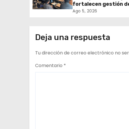
Iquique
fortalecen gestión d
ó
subsidios de agua po
Ago 5, 2026
n
en jornada regional
organizada por Aguas
d
Altiplano y ANDESS
Deja una respuesta
e
Tu dirección de correo electrónico no ser
e
n
Comentario
*
t
r
a
d
a