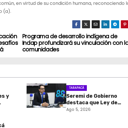
común, en virtud de su condición humana, reconociendo l
o (a).
cación
Programa de desarrollo indígena de
esafíos
Indap profundizará su vinculación con l
cá
comunidades
TARAPACÁ
es y
Seremi de Gobierno
destaca que Ley de
sa de
Reconstrucción Nacion
Ago 5, 2026
retiro
impulsará la inversión y
en
empleo en Tarapacá
cá