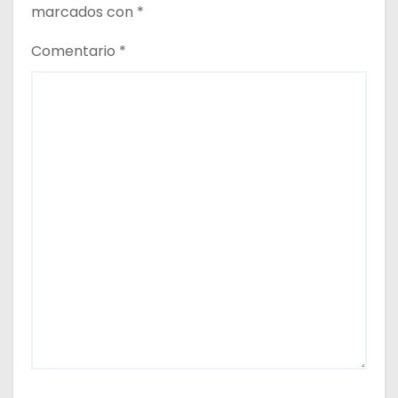
d
marcados con
*
a
Comentario
*
s