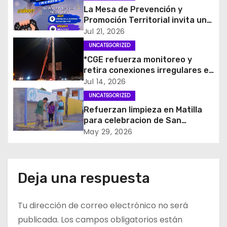
c
La Mesa de Prevención y
i
Promoción Territorial invita un
entretenido Torneo de FIFA
Jul 21, 2026
ó
UNCATEGORIZED
*CGE refuerza monitoreo y
n
retira conexiones irregulares en
casco antiguo de La Tirana y
d
Jul 14, 2026
sector Fundo Santa Isabel
UNCATEGORIZED
previo a la víspera*
e
Refuerzan limpieza en Matilla
para celebracion de San
e
Antonio
May 29, 2026
n
t
Deja una respuesta
r
Tu dirección de correo electrónico no será
a
publicada.
Los campos obligatorios están