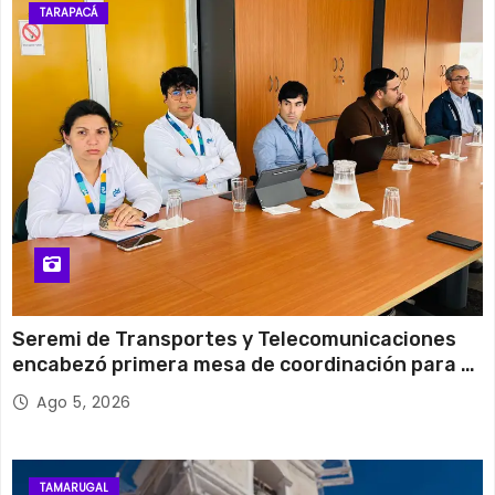
27°C
16°C
Martes
TARAPACÁ
12 de agosto
29°C
14°C
Miércoles
Seremi de Transportes y Telecomunicaciones
encabezó primera mesa de coordinación para el
retiro de cables en desuso en Iquique
Ago 5, 2026
TAMARUGAL