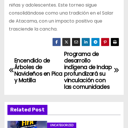
niñas y adolescentes. Este torneo sigue
consolidándose como una tradición en el Salar
de Atacama, con un impacto positivo que
trasciende la cancha.
Programa de
N
Encendido de
desarrollo
a
Árboles de
indígena de Indap
Navideños en Pica
profundizará su
v
y Matilla
vinculación con
las comunidades
e
g
Related Post
a
UNCATEGORIZED