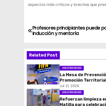
aspectos más críticos y brechas que pres
N
Profesores principiantes puede po
inducción y mentoría
a
v
Related Post
e
g
UNCATEGORIZED
La Mesa de Prevenció
a
Promoción Territorial
c
un entretenido Torne
Jul 21, 2026
FIFA
UNCATEGORIZED
i
Refuerzan limpieza e
Matilla para celebrac