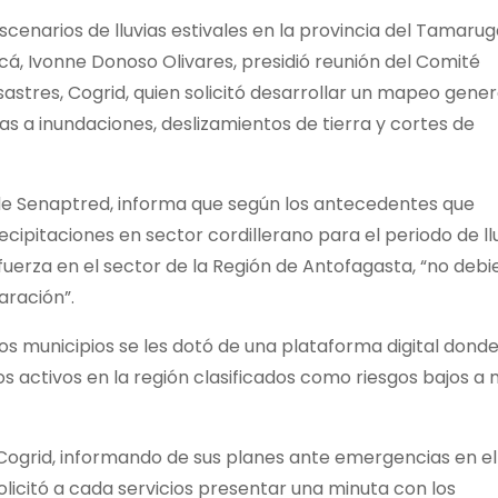
cenarios de lluvias estivales en la provincia del Tamaruga
á, Ivonne Donoso Olivares, presidió reunión del Comité
astres, Cogrid, quien solicitó desarrollar un mapeo gener
as a inundaciones, deslizamientos de tierra y cortes de
s) de Senaptred, informa que según los antecedentes que
cipitaciones en sector cordillerano para el periodo de ll
uerza en el sector de la Región de Antofagasta, “no deb
aración”.
 los municipios se les dotó de una plataforma digital dond
tos activos en la región clasificados como riesgos bajos a
l Cogrid, informando de sus planes ante emergencias en el
solicitó a cada servicios presentar una minuta con los