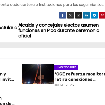
enta cada cartera e Instituciones para los seguimientos.
Alcalde y concejales electos asumen
stular a
funciones en Pica durante ceremonia
oficial
UNCATEGORIZED
n y
*CGE refuerza monitor
 invita
retira conexiones
o de
irregulares en casco
Jul 14, 2026
antiguo de La Tirana y
sector Fundo Santa Isa
n
previo a la víspera*
ion de