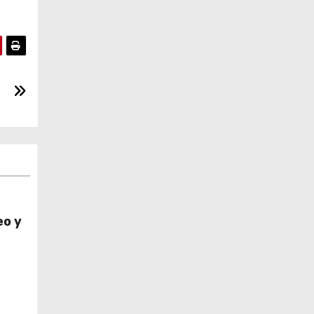
eo y
bel