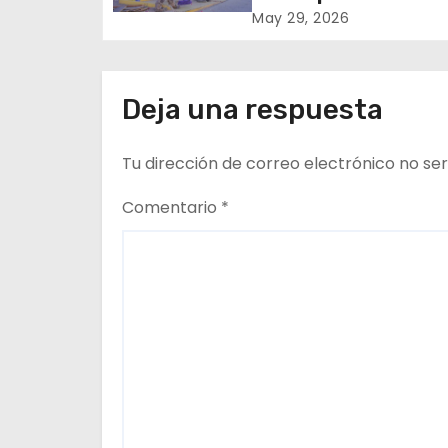
ó
San Antonio
May 29, 2026
n
d
Deja una respuesta
e
Tu dirección de correo electrónico no ser
e
n
Comentario
*
t
r
a
d
a