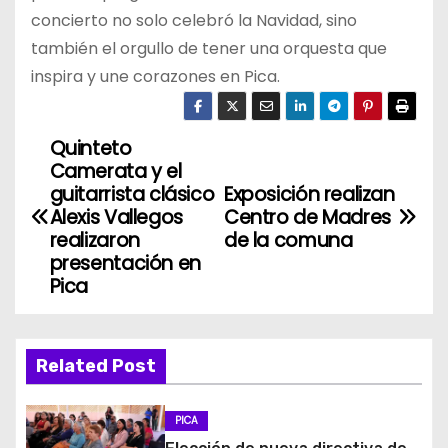
concierto no solo celebró la Navidad, sino
también el orgullo de tener una orquesta que
inspira y une corazones en Pica.
Quinteto
N
Camerata y el
a
guitarrista clásico
Exposición realizan
Alexis Vallegos
Centro de Madres
v
realizaron
de la comuna
presentación en
e
Pica
g
a
Related Post
c
PICA