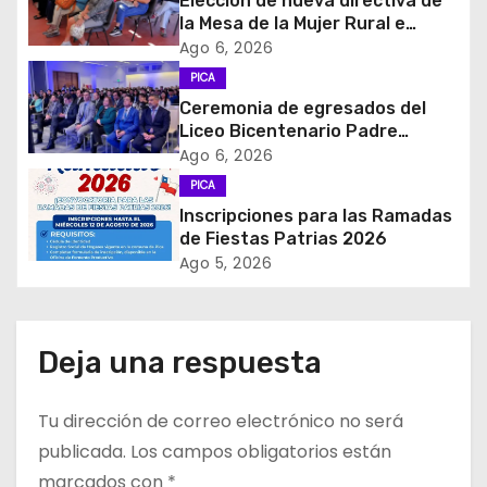
i
Elección de nueva directiva de
la Mesa de la Mujer Rural e
ó
Indigena
Ago 6, 2026
PICA
n
Ceremonia de egresados del
d
Liceo Bicentenario Padre
Alberto Hurtado a la industria
Ago 6, 2026
e
minera
PICA
Inscripciones para las Ramadas
e
de Fiestas Patrias 2026
Ago 5, 2026
n
t
Deja una respuesta
r
a
Tu dirección de correo electrónico no será
d
publicada.
Los campos obligatorios están
marcados con
*