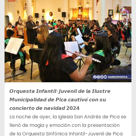
𝙊𝙧𝙦𝙪𝙚𝙨𝙩𝙖 𝙄𝙣𝙛𝙖𝙣𝙩𝙞𝙡-𝙅𝙪𝙫𝙚𝙣𝙞𝙡 𝙙𝙚 𝙡𝙖 𝙄𝙡𝙪𝙨𝙩𝙧𝙚
𝙈𝙪𝙣𝙞𝙘𝙞𝙥𝙖𝙡𝙞𝙙𝙖𝙙 𝙙𝙚 𝙋𝙞𝙘𝙖 𝙘𝙖𝙪𝙩𝙞𝙫𝙤́ 𝙘𝙤𝙣 𝙨𝙪
𝙘𝙤𝙣𝙘𝙞𝙚𝙧𝙩𝙤 𝙙𝙚 𝙣𝙖𝙫𝙞𝙙𝙖𝙙 𝟮𝟬𝟮𝟰
La noche de ayer, la Iglesia San Andrés de Pica se
llenó de magia y emoción con la presentación
de la Orquesta Sinfónica Infantil-Juvenil de Pica