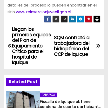
detalles del proceso lo pueden encontrar en el
sitio
www.reinsercionjuvenil.gob.cl
Llegan los
N
primeros equipos
SQM contrató a
a
del Plan de
trabajadora del
Equipamiento
hidropónico del
v
Crítico para el
CCP de Iquique
hospital de
e
Iquique
g
a
Related Post
c
TARAPACÁ
i
Fiscalía de Iquique obtiene
condena de cuarto participante