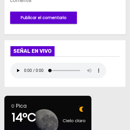
comente.
SEÑAL EN VIVO
Pica
14°C
Cielo claro