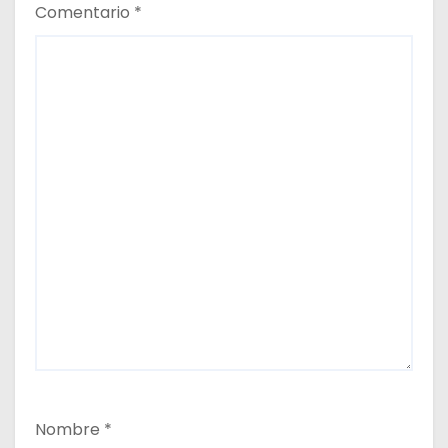
Comentario
*
s
Nombre
*