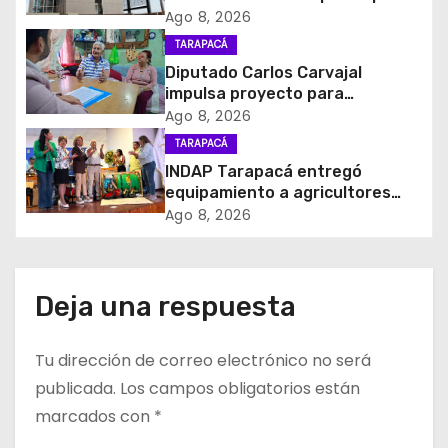
ó
en violento asalto a
Ago 8, 2026
comerciante
TARAPACÁ
n
Diputado Carlos Carvajal
d
impulsa proyecto para
homenajear en vida al campeón
Ago 8, 2026
e
mundial Raúl Choque
TARAPACÁ
INDAP Tarapacá entregó
e
equipamiento a agricultores
para prevenir la mosca de la
Ago 8, 2026
n
fruta en Pica
t
Deja una respuesta
r
a
Tu dirección de correo electrónico no será
d
publicada.
Los campos obligatorios están
marcados con
*
a