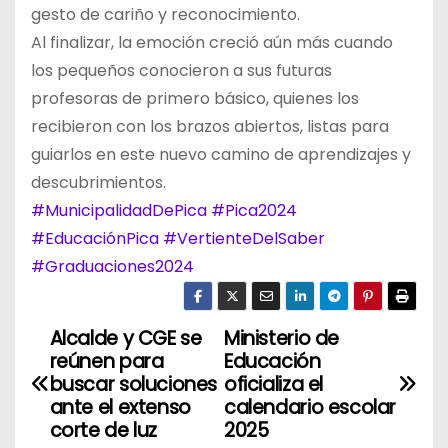
gesto de cariño y reconocimiento.
Al finalizar, la emoción creció aún más cuando
los pequeños conocieron a sus futuras
profesoras de primero básico, quienes los
recibieron con los brazos abiertos, listas para
guiarlos en este nuevo camino de aprendizajes y
descubrimientos.
#MunicipalidadDePica
#Pica2024
#EducaciónPica
#VertienteDelSaber
#Graduaciones2024
Alcalde y CGE se
Ministerio de
N
reúnen para
Educación
a
buscar soluciones
oficializa el
ante el extenso
calendario escolar
v
corte de luz
2025