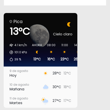
Pica
13°C
Cielo claro
4.1 km/h
AHORA
08:00
11:00
14:00
17:00
20:00
101.0
kPa
13°C
16°C
23°C
26°C
27°C
19°C
39
%
9 de agosto
28°C
12°C
Hoy
10 de agosto
30°C
18°C
Mañana
11 de agosto
27°C
17°C
Martes