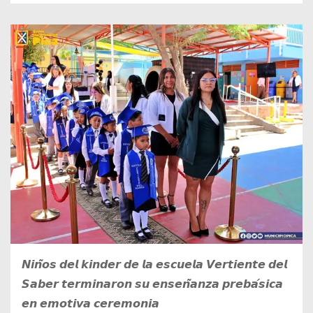
𝙉𝙞𝙣̃𝙤𝙨 𝙙𝙚𝙡 𝙠𝙞𝙣𝙙𝙚𝙧 𝙙𝙚 𝙡𝙖 𝙚𝙨𝙘𝙪𝙚𝙡𝙖 𝙑𝙚𝙧𝙩𝙞𝙚𝙣𝙩𝙚 𝙙𝙚𝙡
𝙎𝙖𝙗𝙚𝙧 𝙩𝙚𝙧𝙢𝙞𝙣𝙖𝙧𝙤𝙣 𝙨𝙪 𝙚𝙣𝙨𝙚𝙣̃𝙖𝙣𝙯𝙖 𝙥𝙧𝙚𝙗𝙖́𝙨𝙞𝙘𝙖
𝙚𝙣 𝙚𝙢𝙤𝙩𝙞𝙫𝙖 𝙘𝙚𝙧𝙚𝙢𝙤𝙣𝙞𝙖