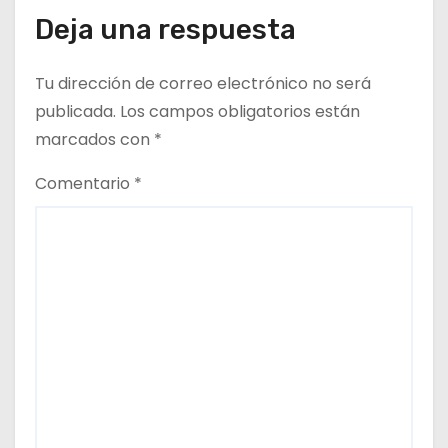
Deja una respuesta
t
r
Tu dirección de correo electrónico no será
publicada.
Los campos obligatorios están
a
marcados con
*
d
Comentario
*
a
s