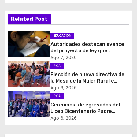
e
g
Related Post
a
EDUCACIÓN
c
Autoridades destacan avance
del proyecto de ley que
i
introduce mejoras al Sistema
Ago 7, 2026
de Admisión Escolar
PICA
ó
Elección de nueva directiva de
la Mesa de la Mujer Rural e
n
Indigena
Ago 6, 2026
d
PICA
Ceremonia de egresados del
e
Liceo Bicentenario Padre
Alberto Hurtado a la industria
Ago 6, 2026
e
minera
n