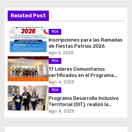
e
g
Related Post
a
PICA
c
Inscripciones para las Ramadas
de Fiestas Patrias 2026
i
Ago 5, 2026
PICA
ó
17 Lideres Comunitarios
certificados en el Programa
n
MÁS AMA
Ago 4, 2026
d
PICA
Programa Desarrollo Inclusivo
e
Territorial (DIT), realizó la
entrega de Cajas de Regulación
Ago 4, 2026
e
en dependencias de DIDECO y
del CESFAM Dr. Juan Marqués
n
Vismara.