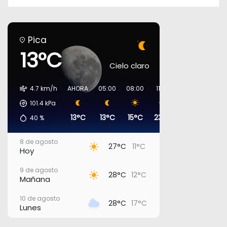
Pica
13°C
Cielo claro
4.7 km/h
AHORA
05:00
08:00
11:00
14:00
17:00
101.4
kPa
13°C
13°C
15°C
23°C
26°C
27°C
40
%
8 de agosto
27°C
11°C
Hoy
9 de agosto
28°C
12°C
Mañana
10 de agosto
28°C
17°C
Lunes
11 de agosto