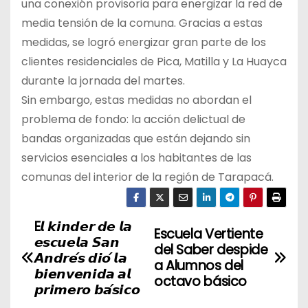
una conexión provisoria para energizar la red de
media tensión de la comuna. Gracias a estas
medidas, se logró energizar gran parte de los
clientes residenciales de Pica, Matilla y La Huayca
durante la jornada del martes.
Sin embargo, estas medidas no abordan el
problema de fondo: la acción delictual de
bandas organizadas que están dejando sin
servicios esenciales a los habitantes de las
comunas del interior de la región de Tarapacá.
E𝙡 𝙠𝙞𝙣𝙙𝙚𝙧 𝙙𝙚 𝙡𝙖
N
Escuela Vertiente
𝙚𝙨𝙘𝙪𝙚𝙡𝙖 𝙎𝙖𝙣
del Saber despide
a
𝘼𝙣𝙙𝙧𝙚́𝙨 𝙙𝙞𝙤́ 𝙡𝙖
a Alumnos del
𝙗𝙞𝙚𝙣𝙫𝙚𝙣𝙞𝙙𝙖 𝙖𝙡
octavo básico
v
𝙥𝙧𝙞𝙢𝙚𝙧𝙤 𝙗𝙖́𝙨𝙞𝙘𝙤