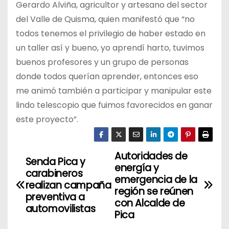
Gerardo Alviña, agricultor y artesano del sector
del Valle de Quisma, quien manifestó que “no
todos tenemos el privilegio de haber estado en
un taller así y bueno, yo aprendí harto, tuvimos
buenos profesores y un grupo de personas
donde todos querían aprender, entonces eso
me animó también a participar y manipular este
lindo telescopio que fuimos favorecidos en ganar
este proyecto”.
Autoridades de
N
Senda Pica y
energía y
carabineros
a
emergencia de la
realizan campaña
región se reúnen
preventiva a
v
con Alcalde de
automovilistas
Pica
e