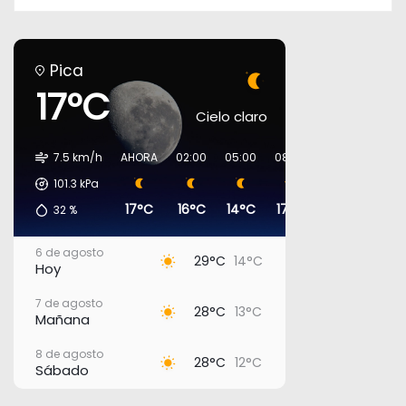
Pica
17°C
Cielo claro
7.5 km/h
AHORA
02:00
05:00
08:00
11:00
14:00
101.3
kPa
17°C
16°C
14°C
17°C
23°C
27°C
32
%
6 de agosto
29°C
14°C
Hoy
7 de agosto
28°C
13°C
Mañana
8 de agosto
28°C
12°C
Sábado
9 de agosto