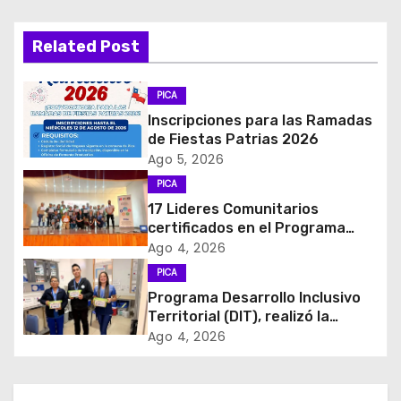
g
Related Post
a
c
PICA
Inscripciones para las Ramadas
i
de Fiestas Patrias 2026
Ago 5, 2026
ó
PICA
17 Lideres Comunitarios
n
certificados en el Programa
MÁS AMA
d
Ago 4, 2026
PICA
e
Programa Desarrollo Inclusivo
Territorial (DIT), realizó la
e
entrega de Cajas de Regulación
Ago 4, 2026
en dependencias de DIDECO y
n
del CESFAM Dr. Juan Marqués
Vismara.