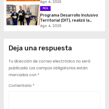
MÁS AMA
Ago 4, 2026
e
PICA
Programa Desarrollo Inclusivo
e
Territorial (DIT), realizó la
entrega de Cajas de Regulación
Ago 4, 2026
n
en dependencias de DIDECO y
del CESFAM Dr. Juan Marqués
t
Vismara.
Deja una respuesta
r
a
Tu dirección de correo electrónico no será
d
publicada.
Los campos obligatorios están
marcados con
*
a
Comentario
*
s