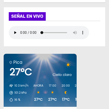
SEÑAL EN VIVO
Pica
27°C
Cielo claro
10.3 km/h
AHORA
17:00
20:00
23:00
02:00
05:0
101.2
kPa
27°C
27°C
17°C
15°C
13°C
12°C
16
%