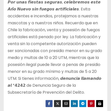
𝙋𝙤𝙧 𝙪𝙣𝙖𝙨 𝙛𝙞𝙚𝙨𝙩𝙖𝙨 𝙨𝙚𝙜𝙪𝙧𝙖𝙨, 𝙘𝙚𝙡𝙚𝙗𝙧𝙚𝙢𝙤𝙨 𝙚𝙨𝙩𝙚
𝘼𝙣̃𝙤 𝙉𝙪𝙚𝙫𝙤 𝙨𝙞𝙣 𝙛𝙪𝙚𝙜𝙤𝙨 𝙖𝙧𝙩𝙞𝙛𝙞𝙘𝙞𝙖𝙡𝙚𝙨. Evita
accidentes e incendios, protejamos a nuestras
mascotas y a nuestros niños. Recuerda que en
Chile la fabricación, venta y posesión de fuegos
artificiales está penado por ley. La fabricación y
venta sin la competente autorización pueden
ser sancionadas con presidio menor en su grado
medio y multas de 10 a 20 UTM, mientras que la
posesión ilegal puede llevar a penas de presidio
menor en su grado mínimo y multas de 5 a 20
UTM. Si tienes información, 𝙙𝙚𝙣𝙪𝙣𝙘𝙞𝙖 𝙡𝙡𝙖𝙢𝙖𝙣𝙙𝙤
𝙖𝙡 *𝟰𝟮𝟰𝟮 de Denuncia Seguro de la
Subsecretaría de Prevención del Delito.