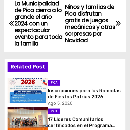
La Municipalidad
N
Niños y familias de
de Pica cierra a lo
Pica disfrutan
a
grande el año
gratis de juegos
2024 con un
mecánicos y otras
v
espectacular
sorpresas por
evento para toda
Navidad
e
la familia
g
a
Related Post
c
PICA
i
Inscripciones para las Ramadas
de Fiestas Patrias 2026
ó
Ago 5, 2026
PICA
n
17 Lideres Comunitarios
d
certificados en el Programa