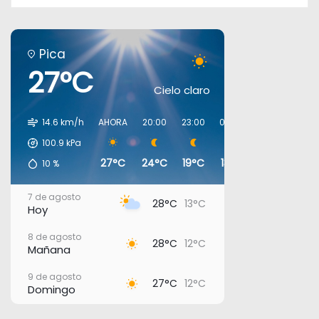
Pica
27°C
Cielo claro
14.6 km/h
AHORA
20:00
23:00
02:00
05:00
08:0
100.9
kPa
27°C
24°C
19°C
13°C
12°C
15°
10
%
7 de agosto
28°C
13°C
Hoy
8 de agosto
28°C
12°C
Mañana
9 de agosto
27°C
12°C
Domingo
10 de agosto