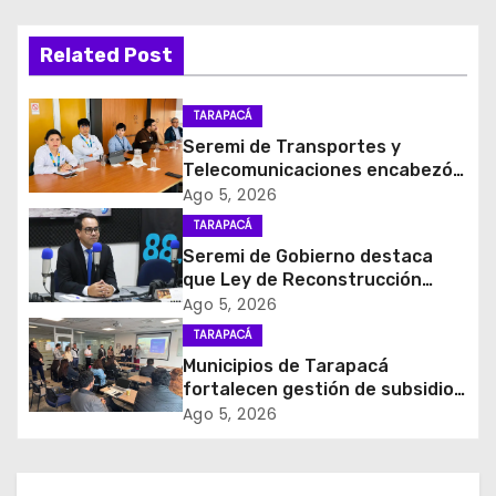
g
a
Related Post
c
TARAPACÁ
i
Seremi de Transportes y
Telecomunicaciones encabezó
ó
primera mesa de coordinación
Ago 5, 2026
para el retiro de cables en
TARAPACÁ
n
desuso en Iquique
Seremi de Gobierno destaca
d
que Ley de Reconstrucción
Nacional impulsará la inversión
Ago 5, 2026
e
y el empleo en Tarapacá
TARAPACÁ
Municipios de Tarapacá
e
fortalecen gestión de subsidios
de agua potable en jornada
Ago 5, 2026
n
regional organizada por Aguas
del Altiplano y ANDESS
t