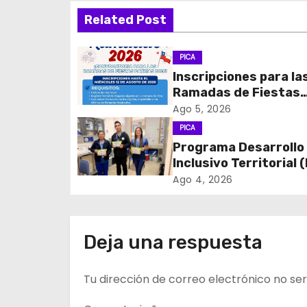
Related Post
e
g
PICA
Inscripciones para la
a
Ramadas de Fiestas
c
Patrias 2026
Ago 5, 2026
PICA
i
Programa Desarrollo
Inclusivo Territorial (
ó
realizó la entrega de
Ago 4, 2026
n
de Regulación en
dependencias de DID
d
del CESFAM Dr. Juan
Deja una respuesta
Marqués Vismara.
e
Tu dirección de correo electrónico no ser
e