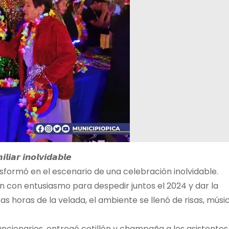
𝙡𝙞𝙖𝙧 𝙞𝙣𝙤𝙡𝙫𝙞𝙙𝙖𝙗𝙡𝙚
sformó en el escenario de una celebración inolvidable.
on con entusiasmo para despedir juntos el 2024 y dar la
s horas de la velada, el ambiente se llenó de risas, músi
funcionarios, entregó cotillón y champaña a los asistentes