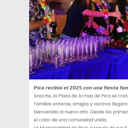
𝙋𝙞𝙘𝙖 𝙧𝙚𝙘𝙞𝙗𝙞𝙤́ 𝙚𝙡 𝟮𝟬𝟮𝟱 𝙘𝙤𝙣 𝙪𝙣𝙖 𝙛𝙞𝙚𝙨𝙩𝙖 𝙛𝙖𝙢
Anoche, la Plaza de Armas de Pica se tran
Familias enteras, amigos y vecinos llegar
bienvenida al nuevo año. Desde las primera
el calor de una comunidad unida.
La Municipalidad de Pica, a través de sus 