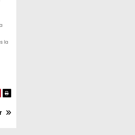
10 de agosto
28°C
15°C
Lunes
a
11 de agosto
29°C
17°C
Martes
s la
12 de agosto
31°C
15°C
Miércoles
r