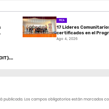
PICA
s
17 Lideres Comunitario
certificados en el Pro
MÁS AMA
Ago 4, 2026
DIT),
 Cajas
ECO y
á publicada.
Los campos obligatorios están marcados c