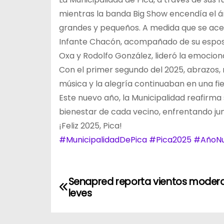
mientras la banda Big Show encendía el án
grandes y pequeños. A medida que se acer
Infante Chacón, acompañado de su esposa 
Oxa y Rodolfo González, lideró la emocion
Con el primer segundo del 2025, abrazos, 
música y la alegría continuaban en una fie
Este nuevo año, la Municipalidad reafirm
bienestar de cada vecino, enfrentando ju
¡Feliz 2025, Pica!
#MunicipalidadDePica
#Pica2025
#AñoN
N
Senapred reporta vientos moder
leves
a
v