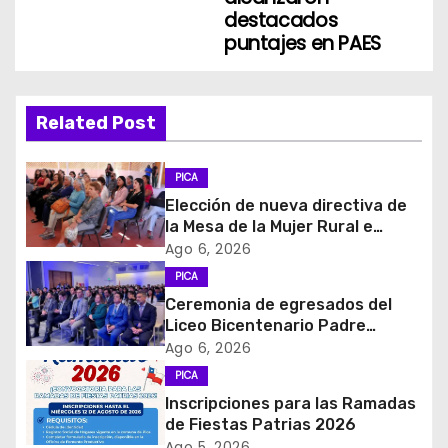
destacados
e
puntajes en PAES
g
a
Related Post
c
PICA
i
Elección de nueva directiva de
la Mesa de la Mujer Rural e
ó
Indigena
Ago 6, 2026
PICA
n
Ceremonia de egresados del
d
Liceo Bicentenario Padre
Alberto Hurtado a la industria
Ago 6, 2026
e
minera
PICA
Inscripciones para las Ramadas
e
de Fiestas Patrias 2026
Ago 5, 2026