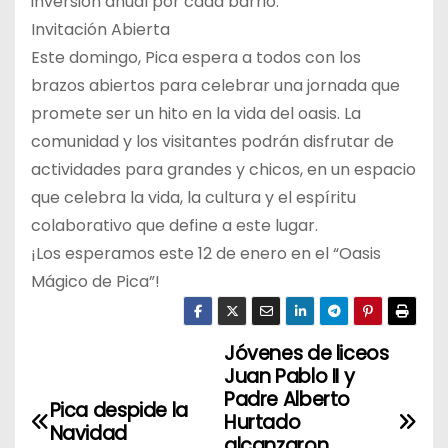
inversión anual por cada barrio.
Invitación Abierta
Este domingo, Pica espera a todos con los
brazos abiertos para celebrar una jornada que
promete ser un hito en la vida del oasis. La
comunidad y los visitantes podrán disfrutar de
actividades para grandes y chicos, en un espacio
que celebra la vida, la cultura y el espíritu
colaborativo que define a este lugar.
¡Los esperamos este 12 de enero en el “Oasis
Mágico de Pica”!
Jóvenes de liceos
N
Juan Pablo II y
a
Padre Alberto
Pica despide la
Hurtado
Navidad
v
alcanzaron