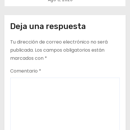
n
t
Deja una respuesta
r
a
Tu dirección de correo electrónico no será
d
publicada.
Los campos obligatorios están
marcados con
*
a
Comentario
*
s