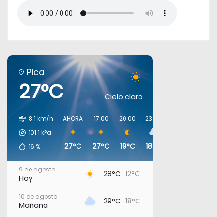
Pica
27°C
Cielo claro
8.1 km/h
AHORA
17:00
20:00
23:00
02:00
05:00
101.1
kPa
27°C
27°C
19°C
18°C
19°C
19°C
16
%
9 de agosto
28°C
12°C
Hoy
10 de agosto
29°C
18°C
Mañana