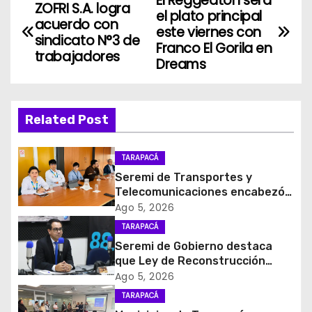
El Reggeaton será
N
ZOFRI S.A. logra
el plato principal
acuerdo con
a
este viernes con
sindicato N°3 de
Franco El Gorila en
trabajadores
v
Dreams
e
g
Related Post
a
TARAPACÁ
c
Seremi de Transportes y
Telecomunicaciones encabezó
i
primera mesa de coordinación
Ago 5, 2026
para el retiro de cables en
TARAPACÁ
ó
desuso en Iquique
Seremi de Gobierno destaca
que Ley de Reconstrucción
n
Nacional impulsará la inversión
Ago 5, 2026
y el empleo en Tarapacá
d
TARAPACÁ