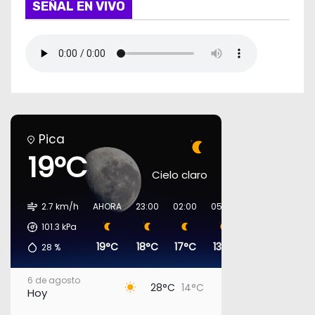
SEÑAL EN VIVO
Pica
19°C
Cielo claro
2.7 km/h
AHORA
23:00
02:00
05:00
08:00
11:00
101.3
kPa
19°C
18°C
17°C
13°C
17°C
24°C
28
%
6 de agosto
28°C
14°C
Hoy