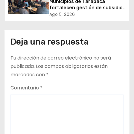
Municipios de Tarapacá
e
fortalecen gestión de subsidios
de agua potable en jornada
Ago 5, 2026
e
regional organizada por Aguas
del Altiplano y ANDESS
n
Deja una respuesta
t
r
Tu dirección de correo electrónico no será
publicada.
Los campos obligatorios están
a
marcados con
*
d
Comentario
*
a
s