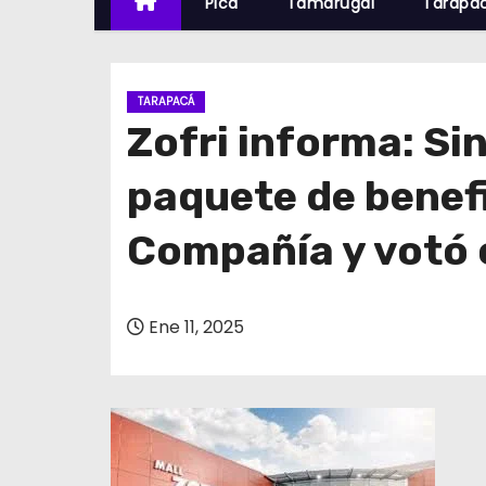
Pica
Tamarugal
Tarapa
TARAPACÁ
Zofri informa: Si
paquete de benefi
Compañía y votó c
Ene 11, 2025