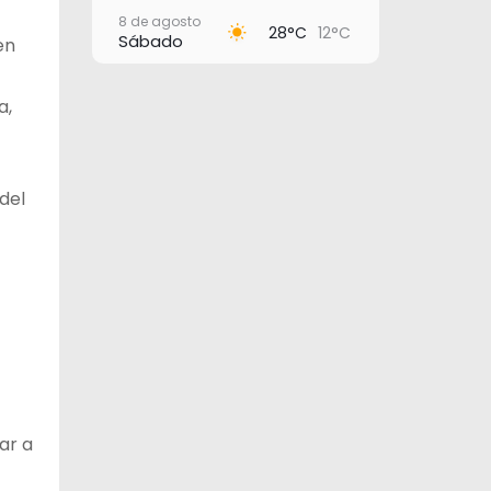
8 de agosto
28°C
12°C
Sábado
en
9 de agosto
27°C
11°C
Domingo
a,
10 de agosto
28°C
16°C
Lunes
del
11 de agosto
28°C
20°C
Martes
12 de agosto
29°C
15°C
Miércoles
ar a