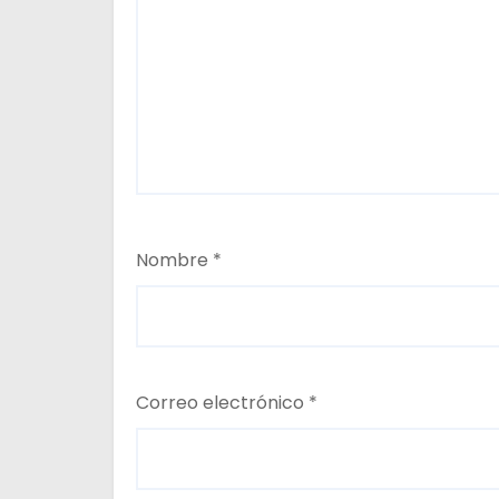
a
s
Nombre
*
Correo electrónico
*