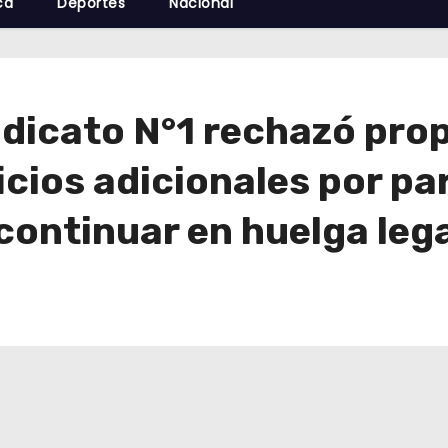
cá
Deportes
Nacional
ndicato N°1 rechazó pro
cios adicionales por par
ontinuar en huelga lega