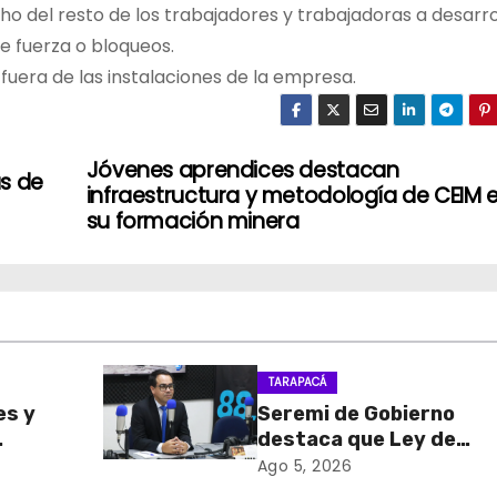
cho del resto de los trabajadores y trabajadoras a desarro
de fuerza o bloqueos.
fuera de las instalaciones de la empresa.
Jóvenes aprendices destacan
s de
infraestructura y metodología de CEIM 
su formación minera
TARAPACÁ
es y
Seremi de Gobierno
destaca que Ley de
sa de
Reconstrucción Nacion
Ago 5, 2026
retiro
impulsará la inversión y