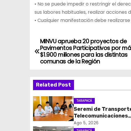
• No se puede impedir o restringir el dere
sus labores habituales, realizar acciones 
• Cualquier manifestación debe realizarse 
MINVU aprueba 20 proyectos de
N
Pavimentos Participativos por má
a
$1.900 millones para las distintas
comunas de la Región
v
e
Related Post
g
TARAPACÁ
a
Seremi de Transport
c
Telecomunicaciones
encabezó primera me
Ago 5, 2026
i
coordinación para el 
TARAPACÁ