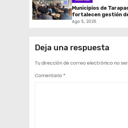
de cables en desuso 
Municipios de Tarapa
ó
Iquique
fortalecen gestión d
n
subsidios de agua po
Ago 5, 2026
en jornada regional
d
organizada por Aguas
Altiplano y ANDESS
e
Deja una respuesta
e
Tu dirección de correo electrónico no ser
n
Comentario
*
t
r
a
d