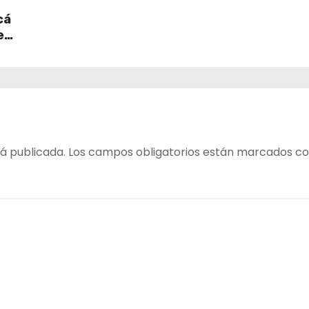
en
empleo en Tarapacá
cá
e
table
 del
á publicada.
Los campos obligatorios están marcados c