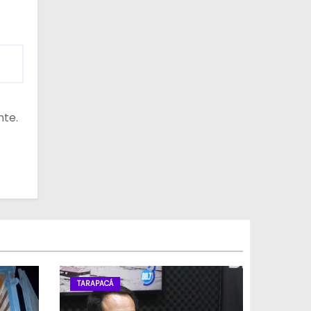
nte.
TARAPACÁ