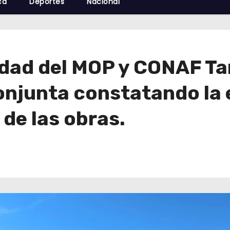
cá
Deportes
Nacional
idad del MOP y CONAF Ta
onjunta constatando la 
de las obras.