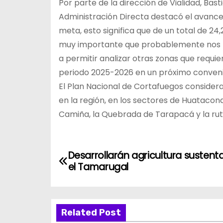
Por parte de la dirección de Vialidad, Ba
Administración Directa destacó el avance 
meta, esto significa que de un total de 
muy importante que probablemente nos hag
a permitir analizar otras zonas que requie
periodo 2025-2026 en un próximo conveni
El Plan Nacional de Cortafuegos considera
en la región, en los sectores de Huataco
Camiña, la Quebrada de Tarapacá y la ruta
N
Desarrollarán agricultura sustent
el Tamarugal
a
v
Related Post
e