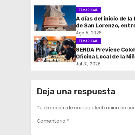
g
TAMARUGAL
A días del inicio de la
a
de San Lorenzo, ent
c
obras de emergencia
Ago 5, 2026
resguardar su histór
TAMARUGAL
i
campanario
SENDA Previene Colc
Oficina Local de la Ni
ó
promueven el buen us
Jul 31, 2026
n
tiempo libre con jorn
recreativa de ajedre
d
Deja una respuesta
e
Tu dirección de correo electrónico no ser
e
n
Comentario
*