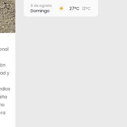
9 de agosto
27°C
12°C
Domingo
10 de agosto
28°C
15°C
Lunes
11 de agosto
27°C
18°C
Martes
onal
12 de agosto
31°C
19°C
Miércoles
ión
13 de agosto
30°C
19°C
dad y
Jueves
ndios
iña
 no
ora