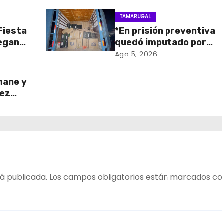
TAMARUGAL
 Fiesta
*En prisión preventiva
regan
quedó imputado por
 para
receptación de cigarril
Ago 5, 2026
ico
avaluados en $1.600
millones*
hane y
ñez
o del
ada
z
á publicada.
Los campos obligatorios están marcados c