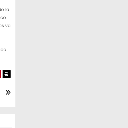
de la
nce
os va
ado