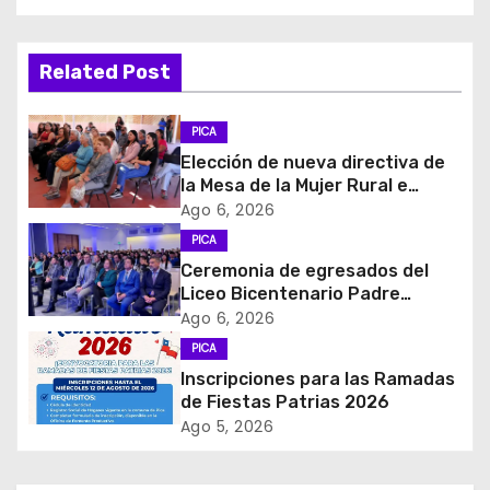
e
g
Related Post
a
PICA
c
Elección de nueva directiva de
la Mesa de la Mujer Rural e
i
Indigena
Ago 6, 2026
PICA
ó
Ceremonia de egresados del
Liceo Bicentenario Padre
n
Alberto Hurtado a la industria
Ago 6, 2026
minera
d
PICA
Inscripciones para las Ramadas
e
de Fiestas Patrias 2026
Ago 5, 2026
e