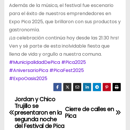
Además de la música, el festival fue escenario
para el éxito de nuestros emprendedores en
Expo Pica 2025, que brillaron con sus productos y
gastronomía.
¡La celebración continúa hoy desde las 21:30 hrs!
Ven y sé parte de esta inolvidable fiesta que
llena de vida y orgullo a nuestra comuna.
#MunicipalidadDePica
#Pica2025
#AniversarioPica
#PicaFest2025
#ExpoOasis2025
Jordan y Chico
N
Trujillo se
Cierre de calles en
a
presentaron en la
Pica
segunda noche
v
del Festival de Pica