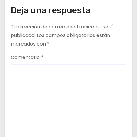
n
Deja una respuesta
t
r
Tu dirección de correo electrónico no será
publicada.
Los campos obligatorios están
a
marcados con
*
d
Comentario
*
a
s