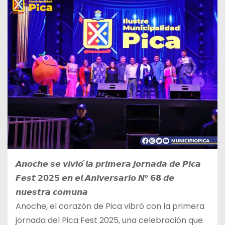
𝘼𝙣𝙤𝙘𝙝𝙚 𝙨𝙚 𝙫𝙞𝙫𝙞𝙤́ 𝙡𝙖 𝙥𝙧𝙞𝙢𝙚𝙧𝙖 𝙟𝙤𝙧𝙣𝙖𝙙𝙖 𝙙𝙚 𝙋𝙞𝙘𝙖
𝙁𝙚𝙨𝙩 𝟮𝟬𝟮𝟱 𝙚𝙣 𝙚𝙡 𝘼𝙣𝙞𝙫𝙚𝙧𝙨𝙖𝙧𝙞𝙤 𝙉° 𝟲𝟴 𝙙𝙚
𝙣𝙪𝙚𝙨𝙩𝙧𝙖 𝙘𝙤𝙢𝙪𝙣𝙖
Anoche, el corazón de Pica vibró con la primera
jornada del Pica Fest 2025, una celebración que