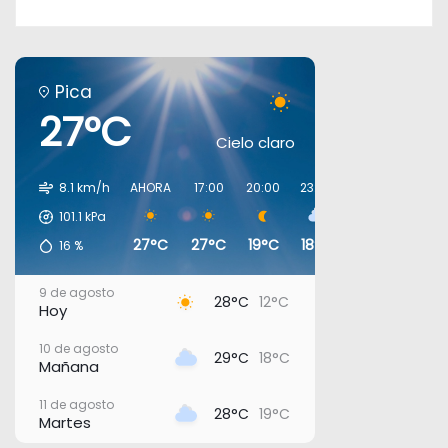
Pica
27°C
Cielo claro
8.1 km/h
AHORA
17:00
20:00
23:00
02:00
05:00
101.1
kPa
27°C
27°C
19°C
18°C
19°C
19°C
16
%
9 de agosto
28°C
12°C
Hoy
10 de agosto
29°C
18°C
Mañana
11 de agosto
28°C
19°C
Martes