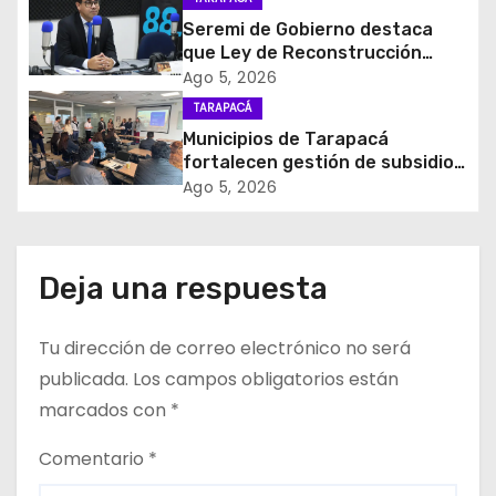
n
desuso en Iquique
Seremi de Gobierno destaca
d
que Ley de Reconstrucción
Nacional impulsará la inversión
Ago 5, 2026
e
y el empleo en Tarapacá
TARAPACÁ
Municipios de Tarapacá
e
fortalecen gestión de subsidios
de agua potable en jornada
Ago 5, 2026
n
regional organizada por Aguas
del Altiplano y ANDESS
t
Deja una respuesta
r
a
Tu dirección de correo electrónico no será
d
publicada.
Los campos obligatorios están
marcados con
*
a
Comentario
*
s