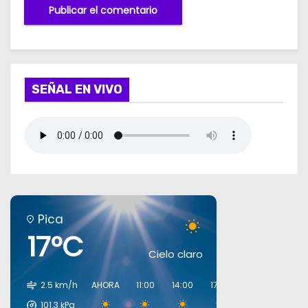
SEÑAL EN VIVO
Pica
17°C
Cielo claro
2.5 km/h
AHORA
11:00
14:00
17:00
20:00
23:00
101.3
kPa