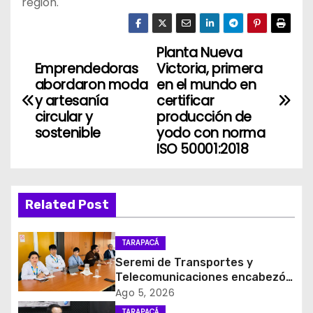
región.
Planta Nueva
N
Emprendedoras
Victoria, primera
a
abordaron moda
en el mundo en
y artesanía
certificar
v
circular y
producción de
sostenible
yodo con norma
e
ISO 50001:2018
g
a
Related Post
c
TARAPACÁ
i
Seremi de Transportes y
Telecomunicaciones encabezó
ó
primera mesa de coordinación
Ago 5, 2026
para el retiro de cables en
TARAPACÁ