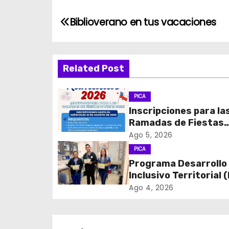
N
Biblioverano en tus vacaciones
a
v
Related Post
e
PICA
g
Inscripciones para la
Ramadas de Fiestas
a
Patrias 2026
Ago 5, 2026
c
PICA
Programa Desarrollo
i
Inclusivo Territorial (
realizó la entrega de
ó
Ago 4, 2026
de Regulación en
n
dependencias de DID
del CESFAM Dr. Juan