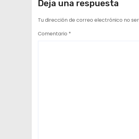
d
Deja una respuesta
Marqués Vismara.
e
Tu dirección de correo electrónico no ser
e
Comentario
*
n
t
r
a
d
a
s