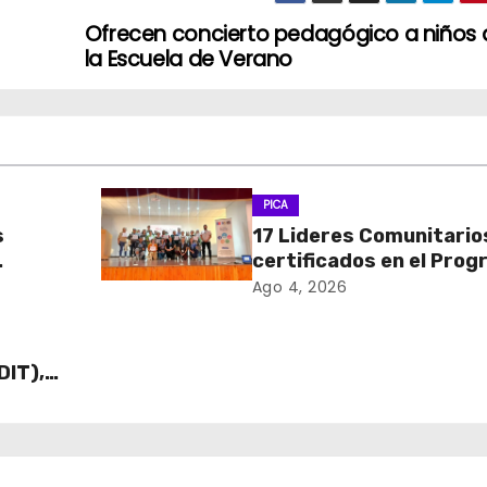
Ofrecen concierto pedagógico a niños 
la Escuela de Verano
PICA
s
17 Lideres Comunitario
certificados en el Pro
MÁS AMA
Ago 4, 2026
DIT),
 Cajas
ECO y