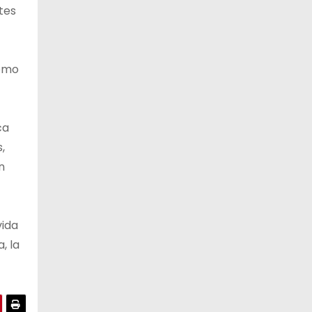
tes
cómo
ca
,
n
vida
, la