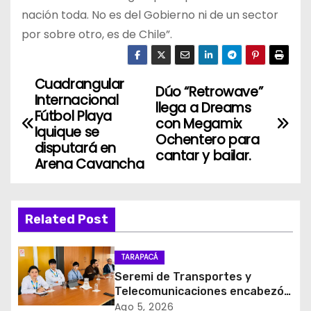
nación toda. No es del Gobierno ni de un sector
por sobre otro, es de Chile”.
Cuadrangular
N
Dúo “Retrowave”
Internacional
llega a Dreams
a
Fútbol Playa
con Megamix
Iquique se
Ochentero para
v
disputará en
cantar y bailar.
Arena Cavancha
e
g
Related Post
a
c
TARAPACÁ
Seremi de Transportes y
i
Telecomunicaciones encabezó
primera mesa de coordinación
Ago 5, 2026