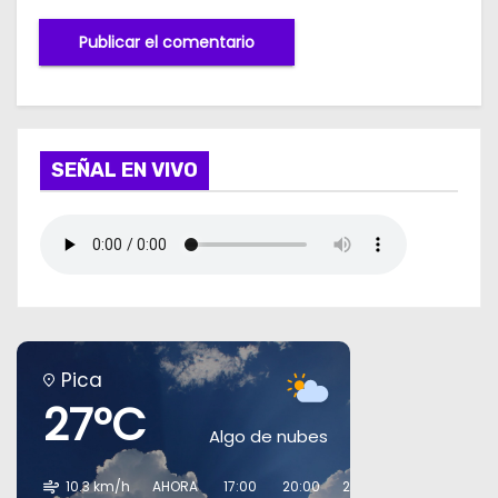
SEÑAL EN VIVO
Pica
27°C
Algo de nubes
10.3 km/h
AHORA
17:00
20:00
23:00
02:00
05:0