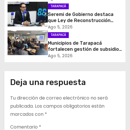
ó
para el retiro de cables en
TARAPACÁ
desuso en Iquique
Seremi de Gobierno destaca
n
que Ley de Reconstrucción
Nacional impulsará la inversión
d
Ago 5, 2026
y el empleo en Tarapacá
TARAPACÁ
e
Municipios de Tarapacá
fortalecen gestión de subsidios
e
de agua potable en jornada
Ago 5, 2026
regional organizada por Aguas
n
del Altiplano y ANDESS
t
Deja una respuesta
r
Tu dirección de correo electrónico no será
a
publicada.
Los campos obligatorios están
d
marcados con
*
a
Comentario
*