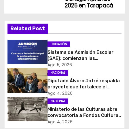
e
2025 en Tarapacá
g
a
Related Post
c
EDUCACIÓN
i
Sistema de Admisión Escolar
(SAE): comienzan las
ó
postulaciones a
Ago 5, 2026
establecimientos para 2027
NACIONAL
n
Diputado Álvaro Jofré respalda
d
proyecto que fortalece el
control de identidad durante
Ago 4, 2026
e
estados de excepción
NACIONAL
Ministerio de las Culturas abre
e
convocatoria a Fondos Cultura
2027 con foco en
Ago 4, 2026
n
transparencia, innovación y