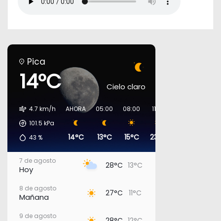
Pica
14°C
Cielo claro
4.7 km/h
AHORA
05:00
08:00
11:00
14:00
17:00
101.5
kPa
14°C
13°C
15°C
23°C
26°C
27°C
43
%
7 de agosto
28°C
13°C
Hoy
8 de agosto
27°C
11°C
Mañana
9 de agosto
28°C
12°C