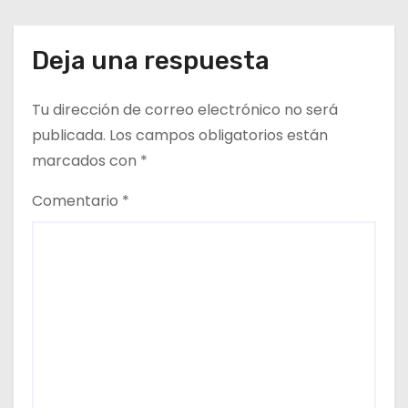
acceso ciudadano
t
Deja una respuesta
r
a
Tu dirección de correo electrónico no será
d
publicada.
Los campos obligatorios están
marcados con
*
a
Comentario
*
s