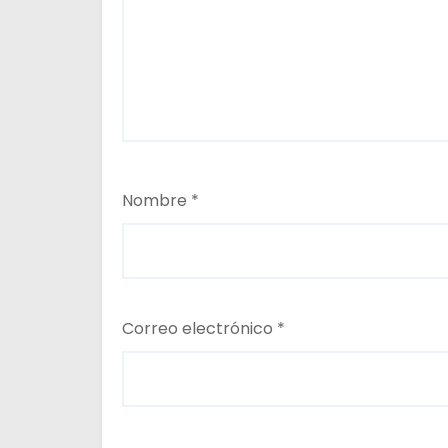
d
a
s
Nombre
*
Correo electrónico
*