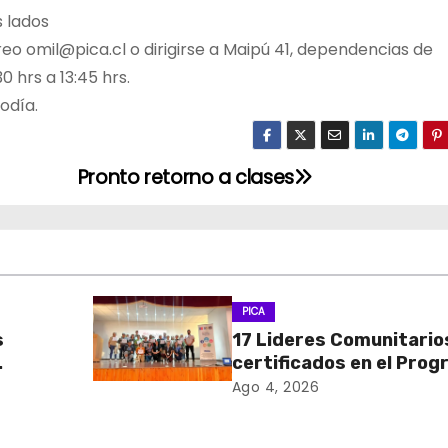
 lados
o omil@pica.cl o dirigirse a Maipú 41, dependencias de
0 hrs a 13:45 hrs.
odía.
Pronto retorno a clases
PICA
s
17 Lideres Comunitario
certificados en el Pro
MÁS AMA
Ago 4, 2026