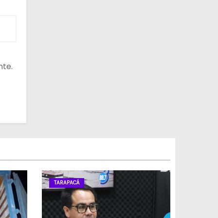
nte.
TARAPACÁ