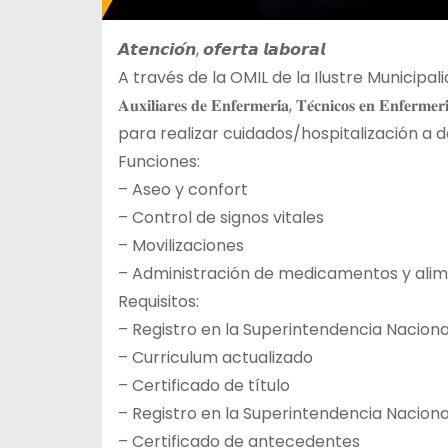
𝘼𝙩𝙚𝙣𝙘𝙞𝙤́𝙣, 𝙤𝙛𝙚𝙧𝙩𝙖 𝙡𝙖𝙗𝙤𝙧𝙖𝙡
A través de la OMIL de la Ilustre Municip
𝐀𝐮𝐱𝐢𝐥𝐢𝐚𝐫𝐞𝐬 𝐝𝐞 𝐄𝐧𝐟𝐞𝐫𝐦𝐞𝐫𝐢́𝐚, 𝐓𝐞́𝐜𝐧𝐢𝐜𝐨𝐬 𝐞𝐧 
para realizar cuidados/hospitalización a 
Funciones:
– Aseo y confort
– Control de signos vitales
– Movilizaciones
– Administración de medicamentos y ali
Requisitos:
– Registro en la Superintendencia Naciona
– Curriculum actualizado
– Certificado de título
– Registro en la Superintendencia Naciona
– Certificado de antecedentes