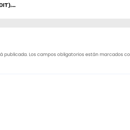
DIT),
 Cajas
ECO y
á publicada.
Los campos obligatorios están marcados c