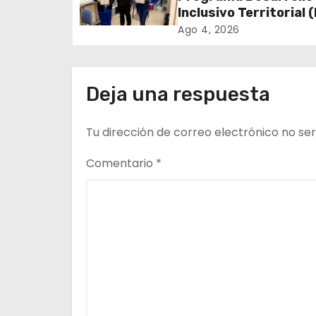
Inclusivo Territorial (
i
realizó la entrega de
Ago 4, 2026
de Regulación en
ó
dependencias de DID
n
del CESFAM Dr. Juan
Deja una respuesta
Marqués Vismara.
d
Tu dirección de correo electrónico no ser
e
Comentario
*
e
n
t
r
a