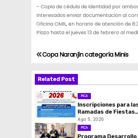
– Copia de cédula de identidad por ambos
Interesados enviar documentación al corre
Oficina OMIL, en horario de atención de 8:3
Plazo hasta el jueves 13 de febrero al medi
Copa Naranjín categoría Minis
N
a
Related Post
v
e
PICA
Inscripciones para la
g
Ramadas de Fiestas
Patrias 2026
a
Ago 5, 2026
PICA
c
Programa Desarrollo