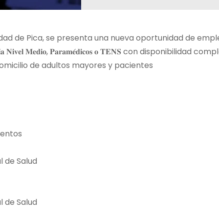
alidad de Pica, se presenta una nueva oportunidad de empl
𝐧𝐟𝐞𝐫𝐦𝐞𝐫𝐢́𝐚 𝐍𝐢𝐯𝐞𝐥 𝐌𝐞𝐝𝐢𝐨, 𝐏𝐚𝐫𝐚𝐦𝐞́𝐝𝐢𝐜𝐨𝐬 𝐨 𝐓𝐄𝐍𝐒 con disponibilidad co
domicilio de adultos mayores y pacientes
mentos
l de Salud
l de Salud