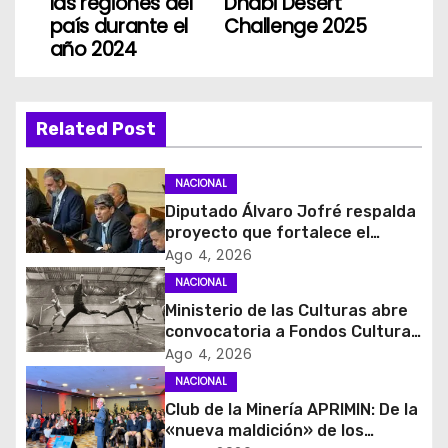
v
las regiones del
Dhabi Desert
país durante el
Challenge 2025
e
año 2024
g
a
Related Post
c
NACIONAL
i
Diputado Álvaro Jofré respalda
proyecto que fortalece el
ó
control de identidad durante
Ago 4, 2026
estados de excepción
NACIONAL
n
Ministerio de las Culturas abre
d
convocatoria a Fondos Cultura
2027 con foco en
Ago 4, 2026
e
transparencia, innovación y
NACIONAL
acceso ciudadano
Club de la Minería APRIMIN: De la
e
«nueva maldición» de los