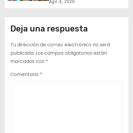
recursos al rol clave de los
Ago 4, 2026
n
proveedores
t
Deja una respuesta
r
a
Tu dirección de correo electrónico no será
d
publicada.
Los campos obligatorios están
marcados con
*
a
Comentario
*
s