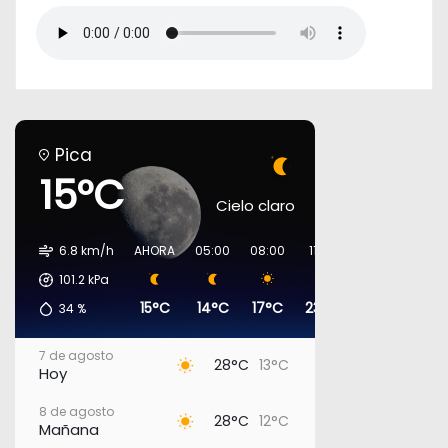
Pica
15°C
Cielo claro
6.8 km/h
AHORA
05:00
08:00
11:00
14:00
17:00
101.2
kPa
15°C
14°C
17°C
23°C
27°C
27°
34
%
7 de agosto
28°C
13°C
Hoy
8 de agosto
28°C
12°C
Mañana