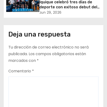
Iquique celebró tres días de
deporte con exitoso debut del
n
5150 Iquique Triathlon
Jun 29, 2026
t
r
Deja una respuesta
a
Tu dirección de correo electrónico no será
d
publicada.
Los campos obligatorios están
a
marcados con
*
s
Comentario
*