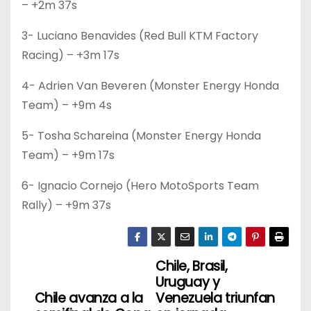
– +2m 37s
3- Luciano Benavides (Red Bull KTM Factory
Racing) – +3m 17s
4- Adrien Van Beveren (Monster Energy Honda
Team) – +9m 4s
5- Tosha Schareina (Monster Energy Honda
Team) – +9m 17s
6- Ignacio Cornejo (Hero MotoSports Team
Rally) – +9m 37s
Chile, Brasil,
N
Uruguay y
a
Chile avanza a la
Venezuela triunfan