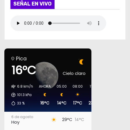
SEÑAL EN VIVO
Pica
16°C
Cielo claro
6.8 km/h
AHORA
05:00
08:00
11:00
14:00
17:00
101.3
kPa
16°C
14°C
17°C
23°C
27°C
27°
33
%
6 de agosto
29°C
14°C
Hoy