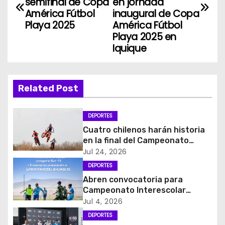
semifinal de Copa
en jornada
v
América Fútbol
inaugural de Copa
Playa 2025
América Fútbol
e
Playa 2025 en
Iquique
g
a
Related Post
c
i
DEPORTES
Cuatro chilenos harán historia
ó
en la final del Campeonato
Amateur de Motocross más
Jul 24, 2026
n
importante del mundo
DEPORTES
d
Abren convocatoria para
Campeonato Interescolar
e
Fútbol 11 “Copa Collahuasi
Jul 4, 2026
2026”
DEPORTES
e