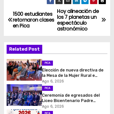
Hoy alineación de
N
1500 estudiantes
los 7 planetas un
retornaron clases
a
espectáculo
en Pica
astronómico
v
e
Related Post
g
PICA
a
Elección de nueva directiva de
c
la Mesa de la Mujer Rural e
Indigena
Ago 6, 2026
i
PICA
Ceremonia de egresados del
ó
Liceo Bicentenario Padre
Alberto Hurtado a la industria
Ago 6, 2026
n
minera
PICA