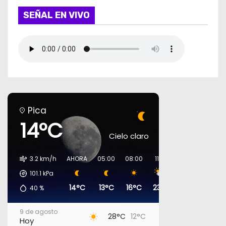
SEÑAL EN VIVO
Pica
14°C
Cielo claro
3.2 km/h
AHORA
05:00
08:00
11:00
14:00
17:00
101.1
kPa
14°C
13°C
16°C
23°C
27°C
27°C
40
%
9 de agosto
28°C
12°C
Hoy