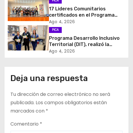
PICA
i
17 Lideres Comunitarios
certificados en el Programa
ó
MÁS AMA
Ago 4, 2026
n
PICA
Programa Desarrollo Inclusivo
d
Territorial (DIT), realizó la
entrega de Cajas de Regulación
Ago 4, 2026
e
en dependencias de DIDECO y
del CESFAM Dr. Juan Marqués
e
Vismara.
Deja una respuesta
n
t
Tu dirección de correo electrónico no será
publicada.
Los campos obligatorios están
r
marcados con
*
a
Comentario
*
d