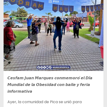
𝘾𝙚𝙨𝙛𝙖𝙢 𝙅𝙪𝙖𝙣 𝙈𝙖𝙧𝙦𝙪𝙚𝙨 𝙘𝙤𝙣𝙢𝙚𝙢𝙤𝙧𝙤́ 𝙚𝙡 𝘿𝙞́𝙖
𝙈𝙪𝙣𝙙𝙞𝙖𝙡 𝙙𝙚 𝙡𝙖 𝙊𝙗𝙚𝙨𝙞𝙙𝙖𝙙 𝙘𝙤𝙣 𝙗𝙖𝙞𝙡𝙚 𝙮 𝙛𝙚𝙧𝙞𝙖
𝙞𝙣𝙛𝙤𝙧𝙢𝙖𝙩𝙞𝙫𝙖
Ayer, la comunidad de Pica se unió para