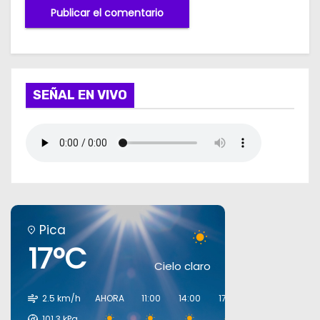
SEÑAL EN VIVO
Pica
17°C
Cielo claro
2.5 km/h
AHORA
11:00
14:00
17:00
20:00
23:00
101.3
kPa