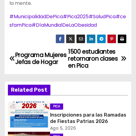
la mente.
#MunicipalidadDePica
#Pica2025
#SaludPica
#ce
sfamPica
#DíaMundialDeLaObesidad
1500 estudiantes
N
Programa Mujeres
retornaron clases
Jefas de Hogar
a
en Pica
v
Related Post
e
g
PICA
Inscripciones para las Ramadas
a
de Fiestas Patrias 2026
c
Ago 5, 2026