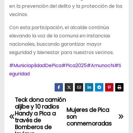
en la prevención del delito y la protección de los
vecinos.
Con esta participación, el alcalde continúa
elevando la voz de la comuna en instancias
nacionales, buscando garantizar mayor
seguridad y bienestar para nuestros vecinos.
#MuniciaplidadDePica
#Pica2025
#Amunochi
#S
eguridad
Teck dona camión
N
aljibe y 10 radios
Mujeres de Pica
a
Handy a Pica a
son
través de
conmemoradas
v
Bomberos de