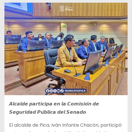
𝘼𝙡𝙘𝙖𝙡𝙙𝙚 𝙥𝙖𝙧𝙩𝙞𝙘𝙞𝙥𝙖 𝙚𝙣 𝙡𝙖 𝘾𝙤𝙢𝙞𝙨𝙞𝙤́𝙣 𝙙𝙚
𝙎𝙚𝙜𝙪𝙧𝙞𝙙𝙖𝙙 𝙋𝙪́𝙗𝙡𝙞𝙘𝙖 𝙙𝙚𝙡 𝙎𝙚𝙣𝙖𝙙𝙤
El alcalde de Pica, Iván Infante
Chacón, participó