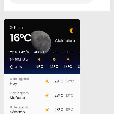
Pica
16°C
Cielo claro
6.8 km/h
AHORA
05:00
08:00
11:00
14:00
17:00
101.3
kPa
16°C
14°C
17°C
23°C
27°C
27°
33
%
6 de agosto
29°C
14°C
Hoy
7 de agosto
28°C
13°C
Mañana
8 de agosto
28°C
12°C
Sábado