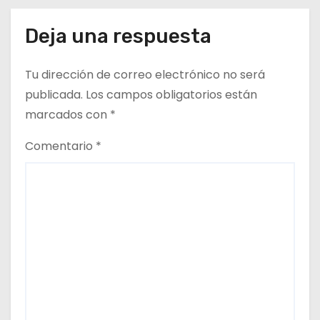
Vismara.
t
Deja una respuesta
r
Tu dirección de correo electrónico no será
a
publicada.
Los campos obligatorios están
d
marcados con
*
a
Comentario
*
s