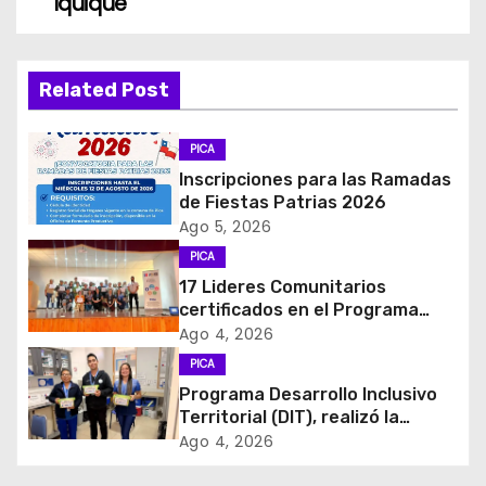
Iquique
e
g
Related Post
a
c
PICA
Inscripciones para las Ramadas
i
de Fiestas Patrias 2026
Ago 5, 2026
ó
PICA
17 Lideres Comunitarios
n
certificados en el Programa
MÁS AMA
d
Ago 4, 2026
PICA
e
Programa Desarrollo Inclusivo
Territorial (DIT), realizó la
e
entrega de Cajas de Regulación
Ago 4, 2026
en dependencias de DIDECO y
n
del CESFAM Dr. Juan Marqués