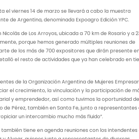
a el viernes 14 de marzo se llevará a cabo la muestra
tante de Argentina, denominada Expoagro Edición YPC.
n Nicolás de Los Arroyos, ubicada a 70 km de Rosario y a 
almente, porque hemos generado múltiples reuniones de
parte de los más de 700 expositores que dirán presente e
detalló el resto de actividades que ya han celebrado en ti
entes de la Organización Argentina de Mujeres Empresari
r el crecimiento, la vinculación y la participación de m
rial y emprendedor, así como tuvimos la oportunidad d
no de Pérez, también en Santa Fe, junto a representantes
opiciar un intercambio mucho más fluido”.
ri también tiene en agenda reuniones con los intendentes
z y Alvear, quienes junto a representantes de diversas