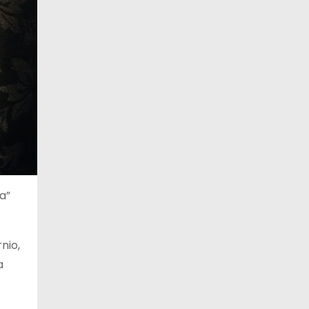
a”
nio,
a