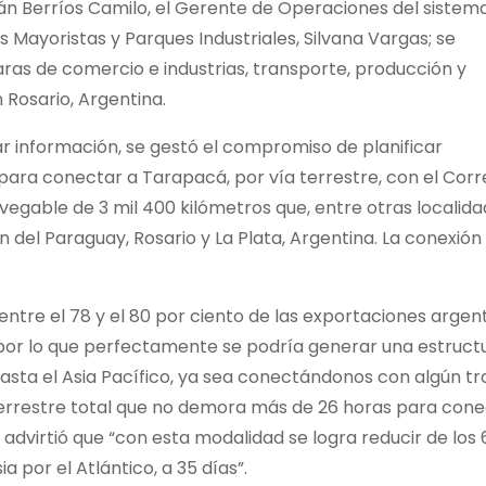
 Iván Berríos Camilo, el Gerente de Operaciones del sistem
s Mayoristas y Parques Industriales, Silvana Vargas; se
ras de comercio e industrias, transporte, producción y
 Rosario, Argentina.
r información, se gestó el compromiso de planificar
para conectar a Tarapacá, por vía terrestre, con el Cor
vegable de 3 mil 400 kilómetros que, entre otras localida
 del Paraguay, Rosario y La Plata, Argentina. La conexión
ntre el 78 y el 80 por ciento de las exportaciones argen
 por lo que perfectamente se podría generar una estruct
asta el Asia Pacífico, ya sea conectándonos con algún t
 terrestre total que no demora más de 26 horas para con
n advirtió que “con esta modalidad se logra reducir de los 
a por el Atlántico, a 35 días”.