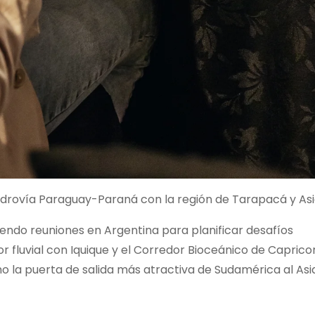
idrovía Paraguay-Paraná con la región de Tarapacá y Asi
endo reuniones en Argentina para planificar desafíos
 fluvial con Iquique y el Corredor Bioceánico de Capricor
la puerta de salida más atractiva de Sudamérica al Asi