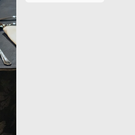
11 de agosto
26°C
17°C
Martes
12 de agosto
26°C
15°C
Miércoles
13 de agosto
29°C
20°C
Jueves
14 de agosto
29°C
20°C
Viernes