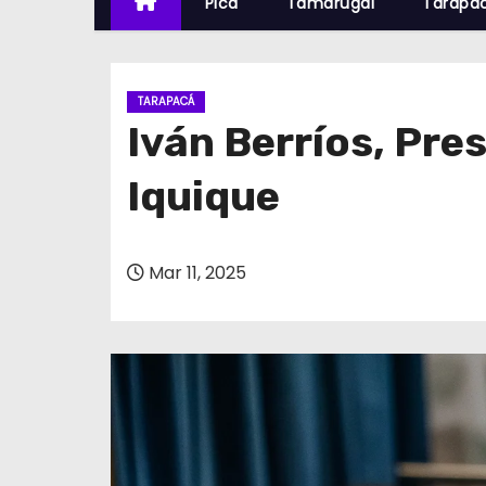
Pica
Tamarugal
Tarapa
TARAPACÁ
Iván Berríos, Pre
Iquique
Mar 11, 2025