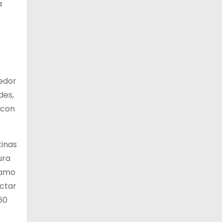
a
redor
des,
 con
tinas
ura
ramo
ectar
60