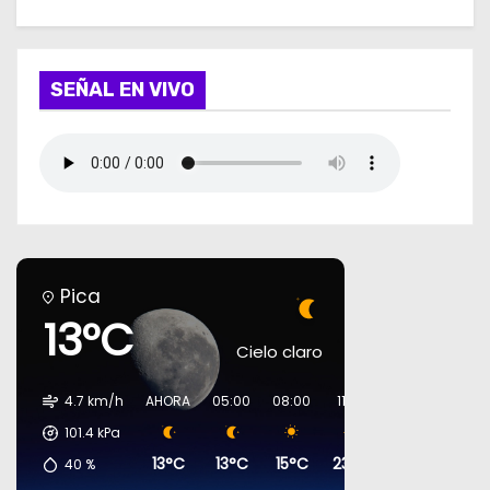
SEÑAL EN VIVO
Pica
13°C
Cielo claro
4.7 km/h
AHORA
05:00
08:00
11:00
14:00
17:00
101.4
kPa
13°C
13°C
15°C
23°C
26°C
27°C
40
%