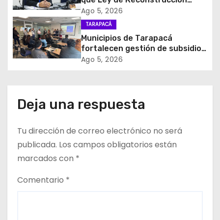
Nacional impulsará la inversión
Ago 5, 2026
n
y el empleo en Tarapacá
TARAPACÁ
d
Municipios de Tarapacá
fortalecen gestión de subsidios
e
de agua potable en jornada
Ago 5, 2026
regional organizada por Aguas
e
del Altiplano y ANDESS
n
Deja una respuesta
t
Tu dirección de correo electrónico no será
r
publicada.
Los campos obligatorios están
a
marcados con
*
d
Comentario
*
a