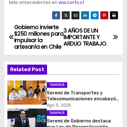
Más antecedentes en
ww.corfo.cl
Gobierno invierte
N
3 AÑOS DE UN
$250 millones para
IMPORTANTE Y
a
impulsar la
ARDUO TRABAJO.
artesanía en Chile
v
e
Related Post
g
TARAPACÁ
a
Seremi de Transportes y
c
Telecomunicaciones encabezó
primera mesa de coordinación
Ago 5, 2026
i
para el retiro de cables en
TARAPACÁ
desuso en Iquique
Seremi de Gobierno destaca
ó
que Ley de Reconstrucción