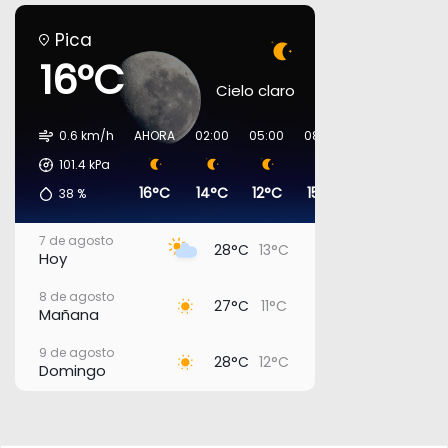
Pica
16°C
Cielo claro
0.6 km/h
AHORA
02:00
05:00
08:00
11:00
14:00
101.4
kPa
16°C
14°C
12°C
15°C
23°C
26°C
38
%
7 de agosto
28°C
13°C
Hoy
8 de agosto
27°C
11°C
Mañana
9 de agosto
28°C
12°C
Domingo
10 de agosto
28°C
17°C
Lunes