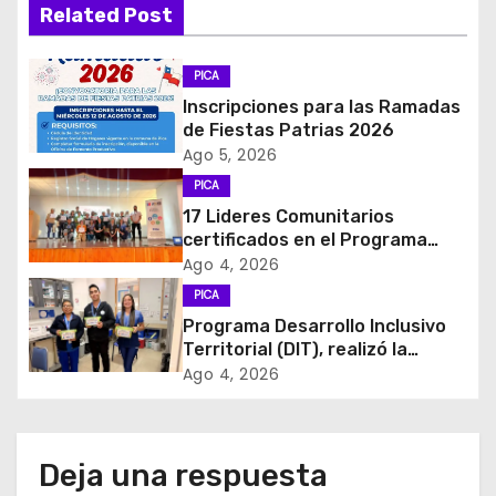
g
Related Post
a
PICA
c
Inscripciones para las Ramadas
de Fiestas Patrias 2026
i
Ago 5, 2026
PICA
ó
17 Lideres Comunitarios
certificados en el Programa
n
MÁS AMA
Ago 4, 2026
d
PICA
Programa Desarrollo Inclusivo
e
Territorial (DIT), realizó la
entrega de Cajas de Regulación
Ago 4, 2026
e
en dependencias de DIDECO y
del CESFAM Dr. Juan Marqués
n
Vismara.
Deja una respuesta
t