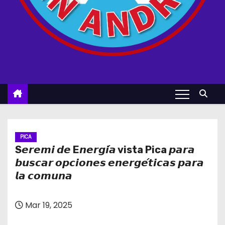
PICA
S𝙚𝙧𝙚𝙢𝙞 𝙙𝙚 E𝙣𝙚𝙧𝙜𝙞́𝙖 vista Pica 𝙥𝙖𝙧𝙖
𝙗𝙪𝙨𝙘𝙖𝙧 𝙤𝙥𝙘𝙞𝙤𝙣𝙚𝙨 𝙚𝙣𝙚𝙧𝙜𝙚́𝙩𝙞𝙘𝙖𝙨 𝙥𝙖𝙧𝙖
𝙡𝙖 𝙘𝙤𝙢𝙪𝙣𝙖
Mar 19, 2025