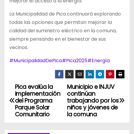
mejorar el acceso a la energía.
La Municipalidad de Pica continuará explorando
todas las opciones que permitan mejorar la
calidad del suministro eléctrico en la comuna,
siempre pensando en el bienestar de sus
vecinos.
#MunicipalidadDePica
#Pica2025
#Energía
Pica evalúa la
Municipio e INJUV
N
implementación
continúan
a
del Programa
trabajando por los
Parque Solar
niños y jóvenes de
v
Comunitario
la comuna
e