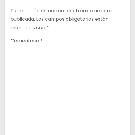
r
Tu dirección de correo electrónico no será
publicada.
Los campos obligatorios están
a
marcados con
*
d
Comentario
*
a
s