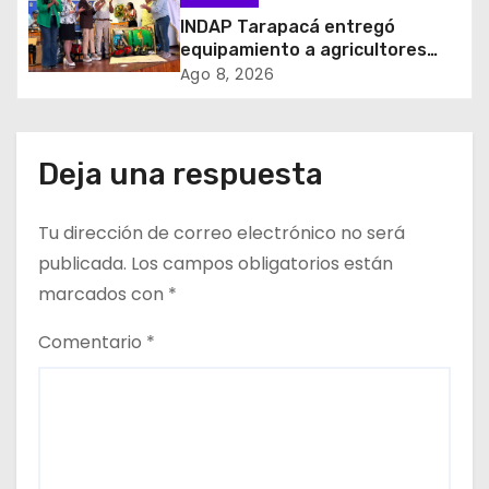
d
INDAP Tarapacá entregó
e
equipamiento a agricultores
para prevenir la mosca de la
Ago 8, 2026
e
fruta en Pica
n
Deja una respuesta
t
r
Tu dirección de correo electrónico no será
publicada.
Los campos obligatorios están
a
marcados con
*
d
Comentario
*
a
s