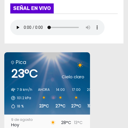
SEÑAL EN VIVO
Pica
23°C
Cielo claro
7.9 km/h
AHORA
14:00
17:00
20:00
23:00
02:00
101.2
kPa
23°C
27°C
27°C
19°C
18°C
19°C
18
%
9 de agosto
28°C
13°C
Hoy