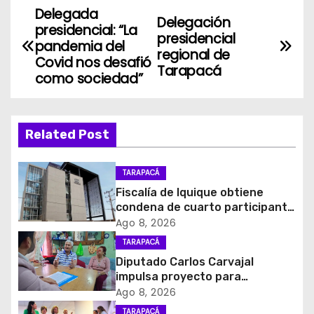
Delegada
N
Delegación
presidencial: “La
presidencial
a
pandemia del
regional de
Covid nos desafió
Tarapacá
v
como sociedad”
e
g
Related Post
a
TARAPACÁ
c
Fiscalía de Iquique obtiene
condena de cuarto participante
i
en violento asalto a
Ago 8, 2026
comerciante
TARAPACÁ
ó
Diputado Carlos Carvajal
impulsa proyecto para
n
homenajear en vida al campeón
Ago 8, 2026
mundial Raúl Choque
TARAPACÁ