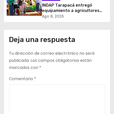
d
INDAP Tarapacá entregó
equipamiento a agricultores
e
para prevenir la mosca de la
Ago 8, 2026
fruta en Pica
e
n
Deja una respuesta
t
Tu dirección de correo electrónico no será
r
publicada.
Los campos obligatorios están
a
marcados con
*
d
Comentario
*
a
s