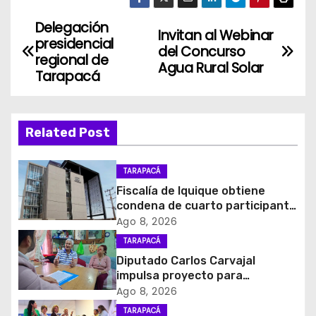
Delegación
N
Invitan al Webinar
presidencial
del Concurso
a
regional de
Agua Rural Solar
Tarapacá
v
e
Related Post
g
TARAPACÁ
a
Fiscalía de Iquique obtiene
c
condena de cuarto participante
en violento asalto a
Ago 8, 2026
i
comerciante
TARAPACÁ
Diputado Carlos Carvajal
ó
impulsa proyecto para
homenajear en vida al campeón
Ago 8, 2026
n
mundial Raúl Choque
TARAPACÁ