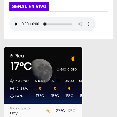
SEÑAL EN VIVO
Pica
17°C
Cielo claro
5.3 km/h
AHORA
02:00
05:00
08:00
11:00
14:00
101.2
kPa
17°C
15°C
13°C
16°C
23°C
27°C
34
%
8 de agosto
27°C
12°C
Hoy