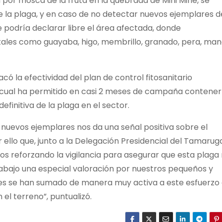
or mosca de la fruta en la quebrada de Miñi Miñe, se
e la plaga, y en caso de no detectar nuevos ejemplares d
e podría declarar libre el área afectada, donde
tales como guayaba, higo, membrillo, granado, pera, man
có la efectividad del plan de control fitosanitario
 cual ha permitido en casi 2 meses de campaña contener
finitiva de la plaga en el sector.
nuevos ejemplares nos da una señal positiva sobre el
ello que, junto a la Delegación Presidencial del Tamaruga
os reforzando la vigilancia para asegurar que esta plaga
trabajo una especial valoración por nuestros pequeños y
nes se han sumado de manera muy activa a este esfuerzo
l terreno”, puntualizó.