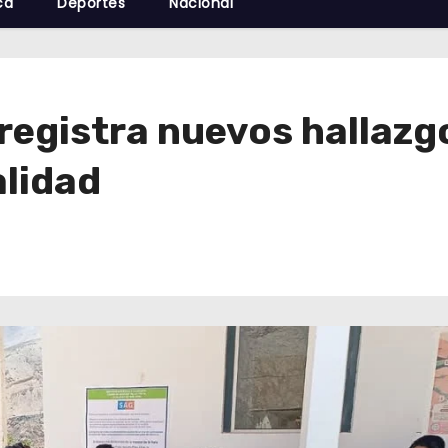
cá
Deportes
Nacional
egistra nuevos hallazgo
alidad