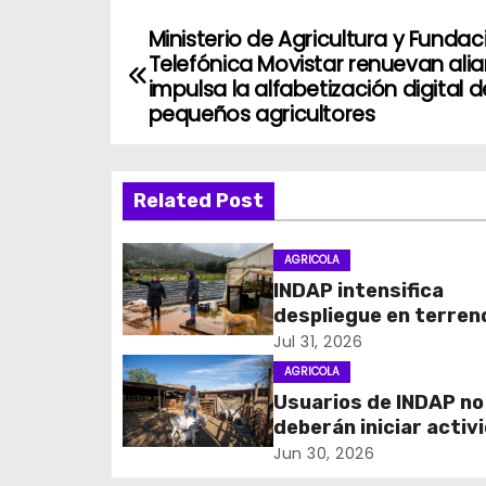
Ministerio de Agricultura y Fundac
N
Telefónica Movistar renuevan ali
a
impulsa la alfabetización digital d
pequeños agricultores
v
e
Related Post
g
AGRICOLA
a
INDAP intensifica
c
despliegue en terren
acompañar a los
Jul 31, 2026
i
agricultores afectad
AGRICOLA
sistema frontal
Usuarios de INDAP no
ó
deberán iniciar activ
n
en SII para acceder a
Jun 30, 2026
programas de fomen