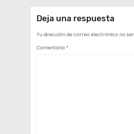
d
créditos instituciona
e
Deja una respuesta
e
Tu dirección de correo electrónico no ser
n
Comentario
*
t
r
a
d
a
s