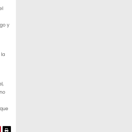
el
go y
 la
l,
 no
 que