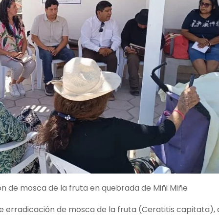
n de mosca de la fruta en quebrada de Miñi Miñe
 erradicación de mosca de la fruta (Ceratitis capitata),