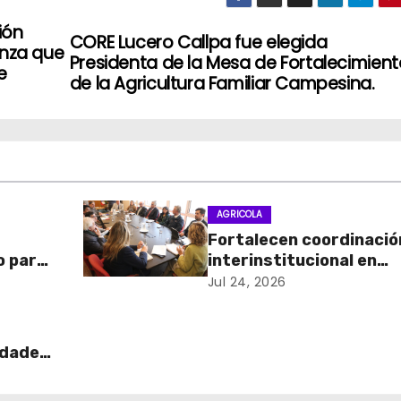
ión
CORE Lucero Callpa fue elegida
anza que
Presidenta de la Mesa de Fortalecimient
e
de la Agricultura Familiar Campesina.
AGRICOLA
Fortalecen coordinació
o para
interinstitucional en
Tarapacá para enfrenta
Jul 24, 2026
os por
mosca de la fruta
idades
to y