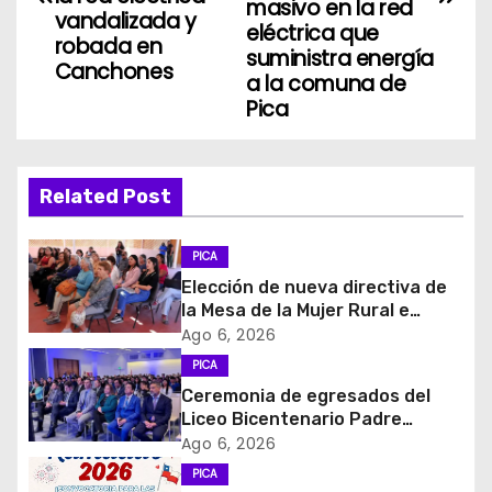
masivo en la red
vandalizada y
e
eléctrica que
robada en
suministra energía
g
Canchones
a la comuna de
Pica
a
c
Related Post
i
ó
PICA
Elección de nueva directiva de
n
la Mesa de la Mujer Rural e
Indigena
Ago 6, 2026
d
PICA
e
Ceremonia de egresados del
Liceo Bicentenario Padre
e
Alberto Hurtado a la industria
Ago 6, 2026
minera
PICA
n