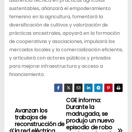
asistencia técnica en prácticas agrícolas
sustentables, afianzará el empoderamiento
femenino en la agricultura, fomentará la
diversificación de cultivos y valorización de
prácticas ancestrales, apoyará en la formación
de cooperativas y asociaciones, impulsará los
mercados locales y la comercialización eficiente,
y articulará con actores públicos y privados
para mejorar infraestructura y acceso a
financiamiento.
CGE informa:
N
Durante la
Avanzan los
a
madrugada, se
trabajos de
produjo un nuevo
reconstrucción de
v
episodio de robo
la red eléctrica