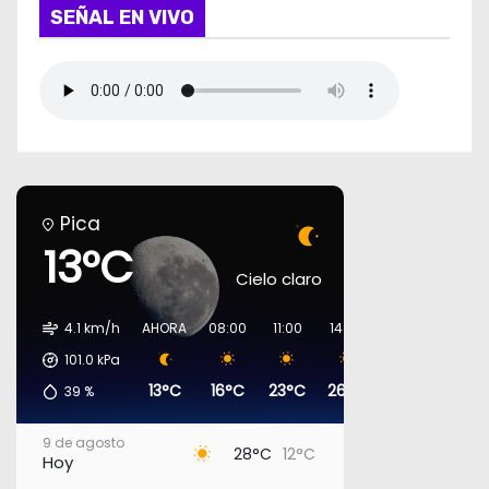
SEÑAL EN VIVO
Pica
13°C
Cielo claro
4.1 km/h
AHORA
08:00
11:00
14:00
17:00
20:00
101.0
kPa
13°C
16°C
23°C
26°C
27°C
19°C
39
%
9 de agosto
28°C
12°C
Hoy