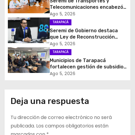
Seremi de Transportes y
i
Telecomunicaciones encabezó
primera mesa de coordinación
Ago 5, 2026
ó
para el retiro de cables en
TARAPACÁ
desuso en Iquique
Seremi de Gobierno destaca
n
que Ley de Reconstrucción
Nacional impulsará la inversión
d
Ago 5, 2026
y el empleo en Tarapacá
TARAPACÁ
e
Municipios de Tarapacá
fortalecen gestión de subsidios
e
de agua potable en jornada
Ago 5, 2026
regional organizada por Aguas
n
del Altiplano y ANDESS
t
Deja una respuesta
r
Tu dirección de correo electrónico no será
a
publicada.
Los campos obligatorios están
marcados con
*