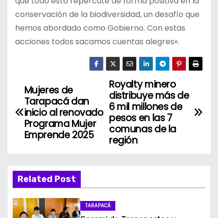
que todo esto repercute de forma positiva en la
conservación de la biodiversidad, un desafío que
hemos abordado como Gobierno. Con estas
acciones todos sacamos cuentas alegres».
Royalty minero
N
Mujeres de
distribuye más de
Tarapacá dan
a
6 mil millones de
inicio al renovado
pesos en las 7
Programa Mujer
v
comunas de la
Emprende 2025
región
e
g
Related Post
a
c
TARAPACÁ