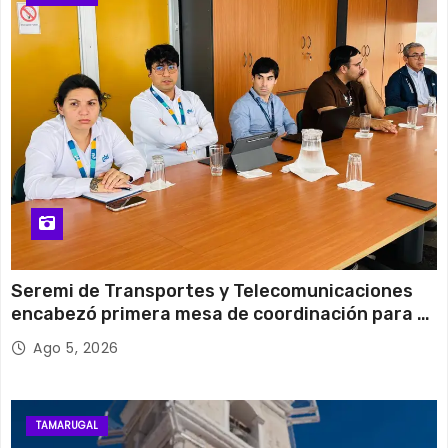
13 de agosto
29°C
19°C
Jueves
Seremi de Transportes y Telecomunicaciones
encabezó primera mesa de coordinación para el
retiro de cables en desuso en Iquique
Ago 5, 2026
TAMARUGAL