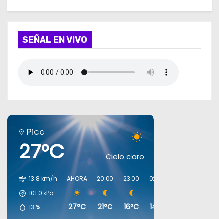
SEÑAL EN VIVO
Pica
27°C
Cielo claro
13.8 km/h
AHORA
20:00
23:00
02:00
05:00
08:0
101.0
kPa
27°C
21°C
16°C
14°C
13°C
16°C
13
%