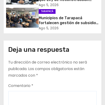
n
Nacional impulsará la inversión
Ago 5, 2026
y el empleo en Tarapacá
d
TARAPACÁ
Municipios de Tarapacá
e
fortalecen gestión de subsidios
de agua potable en jornada
Ago 5, 2026
e
regional organizada por Aguas
del Altiplano y ANDESS
n
Deja una respuesta
t
r
Tu dirección de correo electrónico no será
publicada.
Los campos obligatorios están
a
marcados con
*
d
Comentario
*
a
s