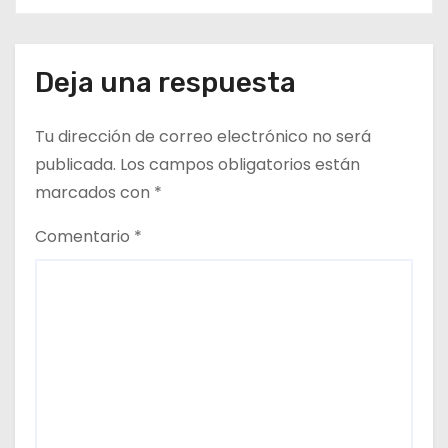
en dependencias de DIDECO y
n
del CESFAM Dr. Juan Marqués
Vismara.
t
Deja una respuesta
r
Tu dirección de correo electrónico no será
a
publicada.
Los campos obligatorios están
d
marcados con
*
a
Comentario
*
s