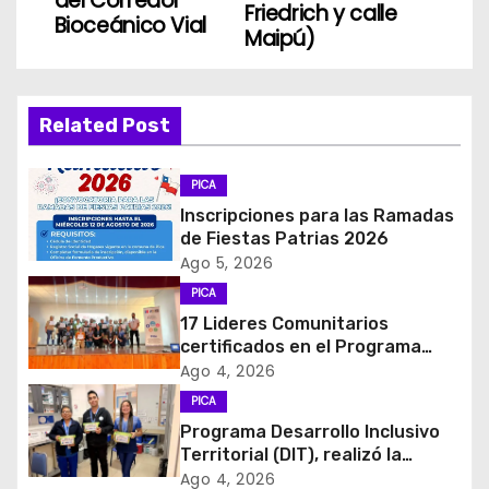
del Corredor
v
Friedrich y calle
Bioceánico Vial
Maipú)
e
g
Related Post
a
c
PICA
Inscripciones para las Ramadas
i
de Fiestas Patrias 2026
Ago 5, 2026
ó
PICA
17 Lideres Comunitarios
n
certificados en el Programa
MÁS AMA
d
Ago 4, 2026
PICA
e
Programa Desarrollo Inclusivo
Territorial (DIT), realizó la
e
entrega de Cajas de Regulación
Ago 4, 2026