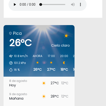
Pica
26°C
Cielo claro
10.8 km/h
AHORA
17:00
20:00
23:00
02:00
05:0
101.2
kPa
26°C
27°C
18°C
16°C
14°C
13°C
16
%
8 de agosto
27°C
12°C
Hoy
9 de agosto
28°C
12°C
Mañana