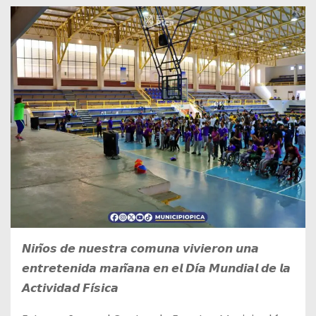
𝙉𝙞𝙣̃𝙤𝙨 𝙙𝙚 𝙣𝙪𝙚𝙨𝙩𝙧𝙖 𝙘𝙤𝙢𝙪𝙣𝙖 𝙫𝙞𝙫𝙞𝙚𝙧𝙤𝙣 𝙪𝙣𝙖
𝙚𝙣𝙩𝙧𝙚𝙩𝙚𝙣𝙞𝙙𝙖 𝙢𝙖𝙣̃𝙖𝙣𝙖 𝙚𝙣 𝙚𝙡 𝘿𝙞́𝙖 𝙈𝙪𝙣𝙙𝙞𝙖𝙡 𝙙𝙚 𝙡𝙖
𝘼𝙘𝙩𝙞𝙫𝙞𝙙𝙖𝙙 𝙁𝙞́𝙨𝙞𝙘𝙖