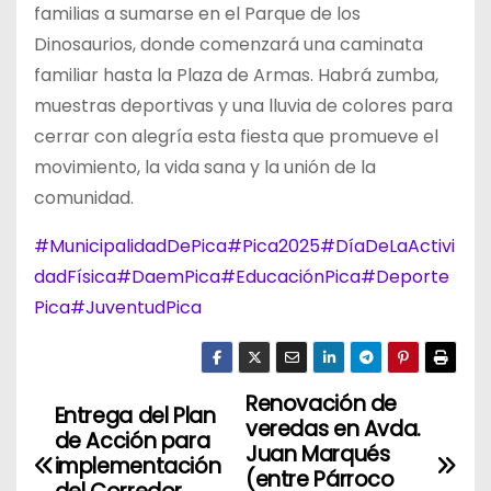
familias a sumarse en el Parque de los
Dinosaurios, donde comenzará una caminata
familiar hasta la Plaza de Armas. Habrá zumba,
muestras deportivas y una lluvia de colores para
cerrar con alegría esta fiesta que promueve el
movimiento, la vida sana y la unión de la
comunidad.
#MunicipalidadDePica
#Pica2025
#DíaDeLaActivi
dadFísica
#DaemPica
#EducaciónPica
#Deporte
Pica
#JuventudPica
Renovación de
N
Entrega del Plan
veredas en Avda.
de Acción para
a
Juan Marqués
implementación
(entre Párroco